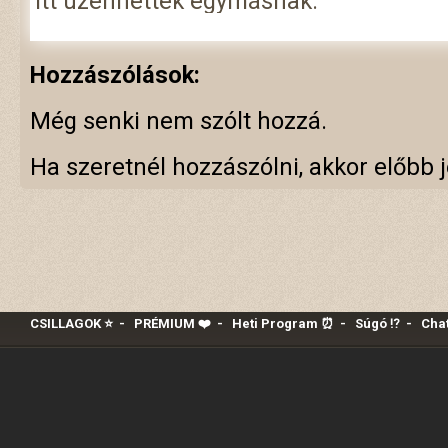
Itt üzenhettek egymásnak.
Hozzászólások:
Még senki nem szólt hozzá.
Ha szeretnél hozzászólni, akkor előbb j
CSILLAGOK ⭐
-
PRÉMIUM ❤️‍
-
Heti Program ⏰
-
Súgó ⁉️
-
Chat