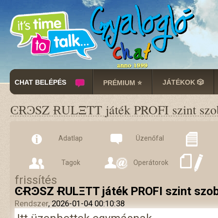
CHAT BELÉPÉS
JÁTÉKOK 🎲
PRÉMIUM ⭐
ϾɌϿSZ ɌULΞTT játék PROFI szint szob
Adatlap
Üzenőfal
Tagok
Operátorok
frissítés
ϾɌϿSZ ɌULΞTT játék PROFI szint szob
Rendszer
, 2026-01-04 00:10:38