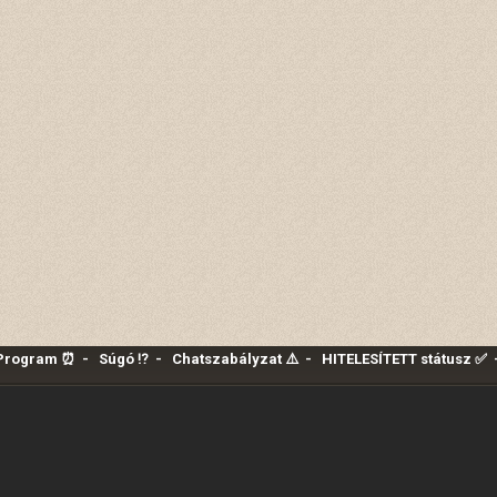
 Program ⏰
-
Súgó ⁉️
-
Chatszabályzat ⚠️
-
HITELESÍTETT státusz ✅