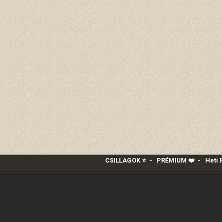
CSILLAGOK ⭐
-
PRÉMIUM ❤️‍
-
Heti