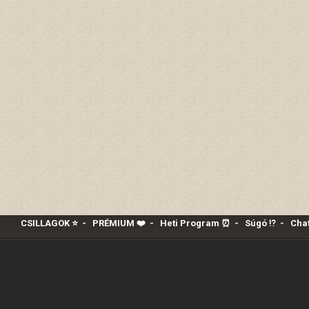
CSILLAGOK ⭐
-
PRÉMIUM ❤️‍
-
Heti Program ⏰
-
Súgó ⁉️
-
Chat