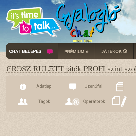
CHAT BELÉPÉS
JÁTÉKOK 🎲
PRÉMIUM ⭐
ϾɌϿSZ ɌULΞTT játék PROFI szint szo
Adatlap
Üzenőfal
Tagok
Operátorok