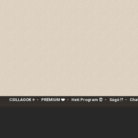
CSILLAGOK ⭐
-
PRÉMIUM ❤️‍
-
Heti Program ⏰
-
Súgó ⁉️
-
Chat