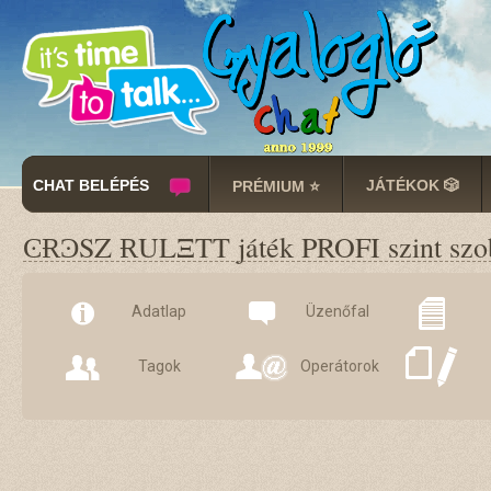
CHAT BELÉPÉS
JÁTÉKOK 🎲
PRÉMIUM ⭐
ϾɌϿSZ ɌULΞTT játék PROFI szint szoba
Adatlap
Üzenőfal
Tagok
Operátorok