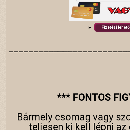
►
Fizetési lehet
________________________
*** FONTOS FI
Bármely csomag vagy szo
teljesen ki kell lépni a