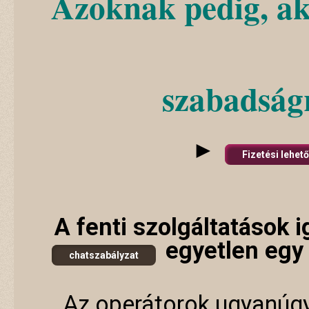
Azoknak pedig, a
szabadság
►
Fizetési lehet
A fenti szolgáltatások
egyetlen egy 
chatszabályzat
Az operátorok ugyanúgy