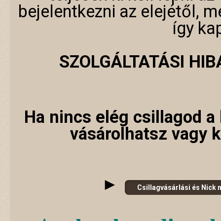
bejelentkezni az elejétől, 
így ka
SZOLGÁLTATÁSI HI
Ha nincs elég csillagod a 
vásárolhatsz vagy 
►
Csillagvásárlási és Nick 