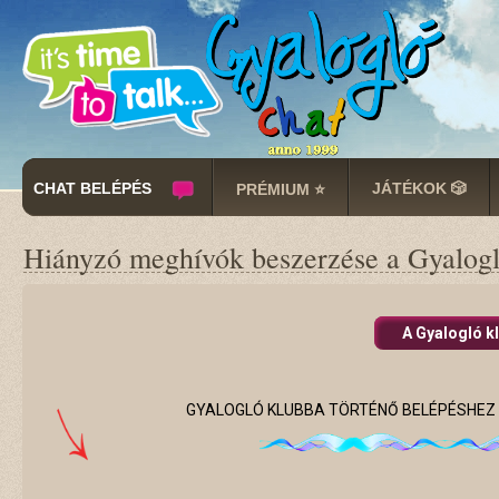
CHAT BELÉPÉS
JÁTÉKOK 🎲
PRÉMIUM ⭐
Hiányzó meghívók beszerzése a Gyalogl
A Gyalogló kl
GYALOGLÓ KLUBBA TÖRTÉNŐ BELÉPÉSHEZ 