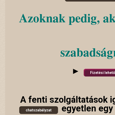
Azoknak pedig, a
szabadság
►
Fizetési lehet
A fenti szolgáltatások
egyetlen egy 
chatszabályzat