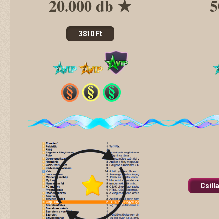
20.000 db ★
5
3810 Ft
Csill