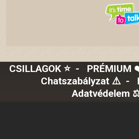
CSILLAGOK ⭐
-
PRÉMIUM ❤️
Chatszabályzat ⚠️
-
Adatvédelem ⚖