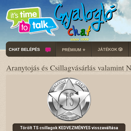
CHAT BELÉPÉS
JÁTÉKOK 🎲
PRÉMIUM ⭐
Aranytojás és Csillagvásárlás valamint 
Törölt TS csillagok KEDVEZMÉNYES visszaváltása