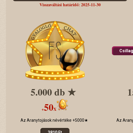
Visszaváltási határidő: 2025-11-30
Csilla
5.000 db ★
1
50
+
X
Az Aranytojások névértéke +5000★
Az Aran
3810 Ft