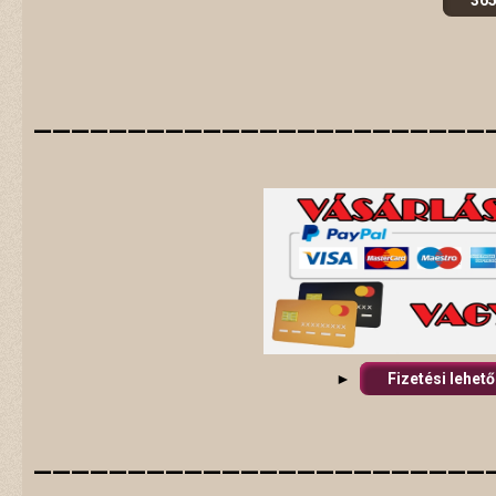
365
________________________
►
Fizetési lehet
________________________