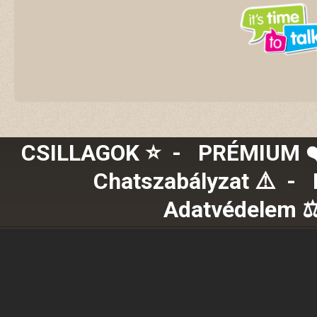
CSILLAGOK ⭐
-
PRÉMIUM ❤️
Chatszabályzat ⚠️
-
Adatvédelem ⚖