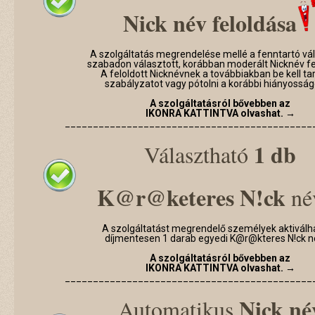
Nick név feloldása
A szolgáltatás megrendelése mellé a fenntartó váll
szabadon választott, korábban moderált Nicknév fe
A feloldott Nicknévnek a továbbiakban be kell tar
szabályzatot vagy pótolni a korábbi hiányosság
A szolgáltatásról bővebben az
IKONRA KATTINTVA olvashat. →
____________________________________________
1 db
Választható
K@r@keteres N!ck
né
A szolgáltatást megrendelő személyek aktiválh
díjmentesen 1 darab egyedi K@r@kteres N!ck n
A szolgáltatásról bővebben az
IKONRA KATTINTVA olvashat. →
____________________________________________
Nick né
Automatikus