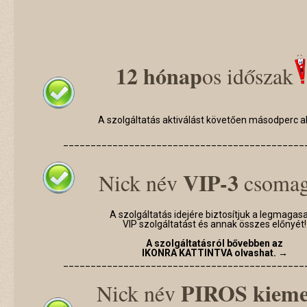
12 hónap
os időszak
A szolgáltatás aktiválást követően másodperc a
____________________________________________
VIP-3
Nick név
csoma
A szolgáltatás idejére biztosítjuk a legmagas
VIP szolgáltatást és annak összes előnyét!
A szolgáltatásról bővebben az
IKONRA KATTINTVA olvashat. →
____________________________________________
PIROS kieme
Nick név