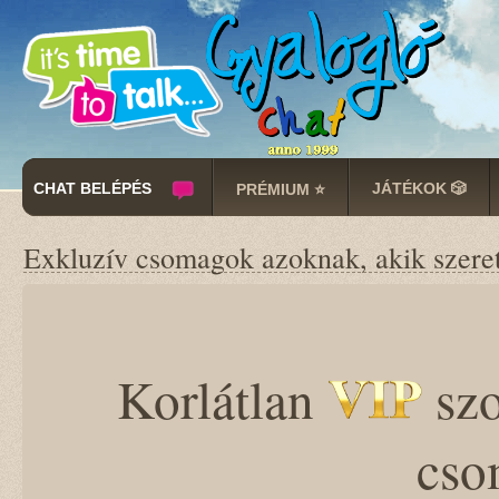
CHAT BELÉPÉS
JÁTÉKOK 🎲
PRÉMIUM ⭐
Exkluzív csomagok azoknak, akik szereti
Korlátlan
szo
cso