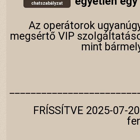
egyetlen egy 
chatszabályzat
Az operátorok ugyanúgy
megsértő VIP szolgáltatás
mint bármel
________________________
FRÍSSÍTVE 2025-07-20
fe