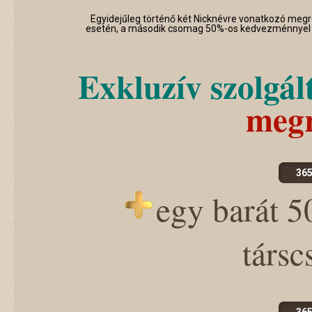
Egyidejűleg történő két Nicknévre vonatkozó meg
esetén, a második csomag 50%-os kedvezménnyel 
Exkluzív szolgál
megr
365
egy barát 
társ