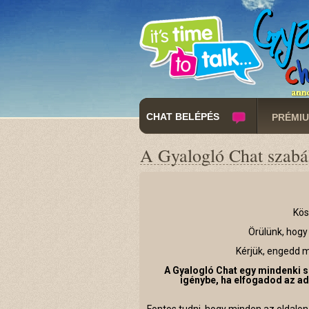
CHAT BELÉPÉS
PRÉMIU
A Gyalogló Chat szabá
Kös
Örülünk, hogy 
Kérjük, engedd 
A Gyalogló Chat egy mindenki 
igénybe, ha elfogadod az ada