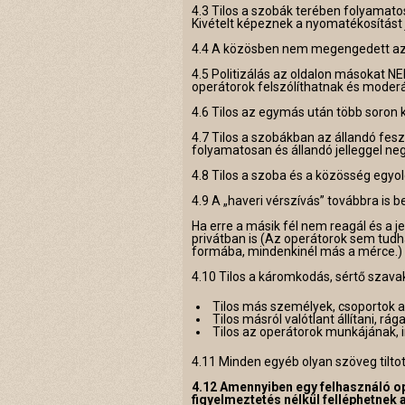
4.3 Tilos a szobák terében folyamat
Kivételt képeznek a nyomatékosítást 
4.4 A közösben nem megengedett az e
4.5 Politizálás az oldalon másokat 
operátorok felszólíthatnak és moder
4.6 Tilos az egymás után több soron
4.7 Tilos a szobákban az állandó fes
folyamatosan és állandó jelleggel neg
4.8 Tilos a szoba és a közösség egyol
4.9 A „haveri vérszívás” továbbra is 
Ha erre a másik fél nem reagál és a j
privátban is (Az operátorok sem tudh
formába, mindenkinél más a mérce.)
4.10 Tilos a káromkodás, sértő szava
Tilos más személyek, csoportok al
Tilos másról valótlant állítani, rág
Tilos az operátorok munkájának, in
4.11 Minden egyéb olyan szöveg tiltott
4.12 Amennyiben egy felhasználó op
figyelmeztetés nélkül felléphetnek 