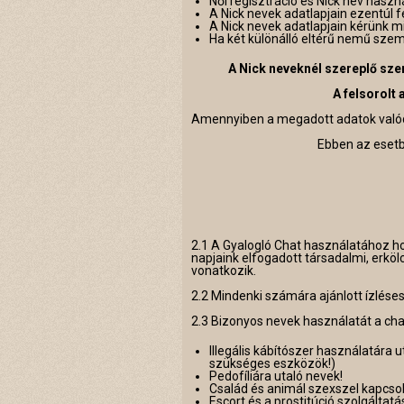
Női regisztráció és Nick név haszná
A Nick nevek adatlapjain ezentúl f
A Nick nevek adatlapjain kérünk 
Ha két különálló eltérű nemű szem
A Nick neveknél szereplő sze
A felsorolt
Amennyiben a megadott adatok valódi
Ebben az eset
2.1 A Gyalogló Chat használatához ho
napjaink elfogadott társadalmi, erkö
vonatkozik.
2.2 Mindenki számára ajánlott ízlése
2.3 Bizonyos nevek használatát a chat
Illegális kábítószer használatára 
szükséges eszközök!)
Pedofíliára utaló nevek!
Család és animál szexszel kapcso
Escort és a prostitúció szolgáltatá