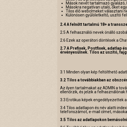
Mások nevét tartalmazó gyalázó, 
Másokra negatívan utaló, őket eg
Tilos élő webcímeket választani n
Különösen gyűlöletkeltő, uszító fe
2.4 A felnőtt tartalmú 18+ a transs
2.5 A felhasználói nevek önálló szob
2.6 Ezek az operátori döntések a Cha
2.7 A Prefixek, Postfixek, adatlap 
érvényesülnek. Tilos az uszító, faj
3.1 Minden olyan kép feltölthető adat
3.2 Tilos a továbbiakban az obszcén,
Az ilyen tartalmakat az ADMIN a tová
ellenőrzik, és jelzik a felhasználónak
3.3 Erotikus képek engedélyezettek a 
3.4 Tilos adatlapon és név alatti ind
telefonszámot, e-mail címet, másokat
3.5 Tilos az adatlapokon bemásolni 