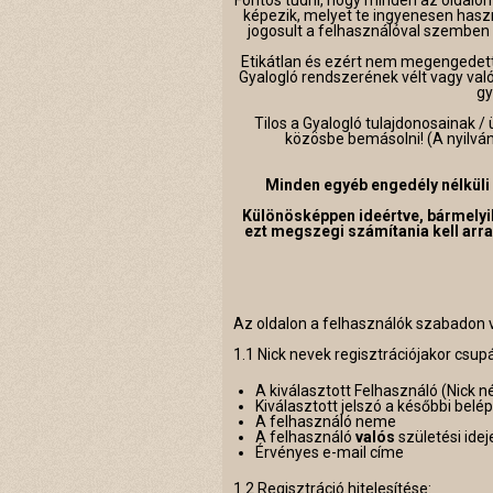
Fontos tudni, hogy minden az oldalon
képezik, melyet te ingyenesen hasz
jogosult a felhasználóval szemben s
Etikátlan és ezért nem megengedett 
Gyalogló rendszerének vélt vagy való
gy
Tilos a Gyalogló tulajdonosainak /
közösbe bemásolni! (A nyilvá
Minden egyéb engedély nélküli 
Különösképpen ideértve, bármelyik
ezt megszegi számítania kell arra
Az oldalon a felhasználók szabadon v
1.1 Nick nevek regisztrációjakor csup
A kiválasztott Felhasználó (Nick n
Kiválasztott jelszó a későbbi bel
A felhasználó neme
A felhasználó
valós
születési idej
Érvényes e-mail címe
1.2 Regisztráció hitelesítése: