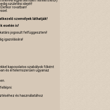
férfinévvel egyértelműen félreérthető!)
dig születési idejét!
 Életkor rovatban!
ssel.
atkezelő személyek láthatják!
k esetén is!
atárs jogosult felfüggeszteni!
ág igazolására!
ekkel kapcsolatos szabályok főként
lában és értelemszerűen ugyanaz
ben.
ellépni:
jesztéséhez és használatához