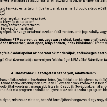
ilyen formában az alábbi már a felhasználói neveknél is tiltott tartalm
utaló fénykép és tartalom! (Ide tartoznak az ismert drogok, a drog előál
ök!)
lom!
laton nevek, megnyilvánulások!
os fénykép és tartalom!
 vagy fénykép és tartalom!
y fénykép formájában!
nyképek és / vagy tartalmak ezeken felül minden, amit jogszabály, vagy 
lönösen FTP szerver, pornó, vagy warez oldal, konkurens chat) szo
közös üzenetben, adatlapon, fényképeken, index kiírásban!
(Hirdetés
felelő adatlapokat az operátorok moderálják, szélsőséges esetben
logló Chat üzemeltetője semmilyen felelősséget NEM vállal! Bármilyen tar
4. Chatszobák, Beszélgetési szabályok, Adatvédelem
felhasználók szobákat hozhatnak létre, (továbbiakban ideiglenes szob
A felhasználók amennyiben elmúltak 18 évesek olyan szobákba is belép
logló által koordinált, magasabb létszámú szobák (továbbiakban álland
hetőek el a program szobákban. Ilyenkor az adott szoba a program ideje
zó olyan, mintha az életben, beszéd formájában hangozna el egy nagyo