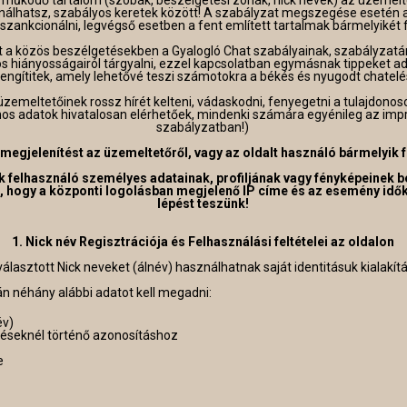
 működő tartalom (szobák, beszélgetési zónák, nick nevek) az üzemelte
nálhatsz, szabályos keretek között! A szabályzat megszegése esetén 
zankcionálni, legvégső esetben a fent említett tartalmak bármelyikét fe
a közös beszélgetésekben a Gyalogló Chat szabályainak, szabályzatának
s hiányosságairól tárgyalni, ezzel kapcsolatban egymásnak tippeket adn
engítitek, amely lehetővé teszi számotokra a békés és nyugodt chatelé
 üzemeltetőinek rossz hírét kelteni, vádaskodni, fenyegetni a tulajdonos
nos adatok hivatalosan elérhetőek, mindenki számára egyénileg az im
szabályzatban!)
megjelenítést az üzemeltetőről, vagy az oldalt használó bármelyik f
 felhasználó személyes adatainak, profiljának vagy fényképeinek b
, hogy a központi logolásban megjelenő IP címe és az esemény idők
lépést teszünk!
1. Nick név Regisztrációja és Felhasználási feltételei az oldalon
álasztott Nick neveket (álnév) használhatnak saját identitásuk kialak
án néhány alábbi adatot kell megadni:
év)
épéseknél történő azonosításhoz
e