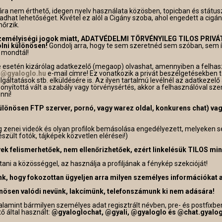
ára nem érthető, idegen nyelv használata közösben, topicban és státu
adhat lehetőséget. Kivétel ez alól a Cigány szoba, ahol engedett a cig
nőrzik.
 személyiségi jogok miatt, ADATVÉDELMI TÖRVÉNYILEG TILOS PRIV
lni különösen!
Gondolj arra, hogy te sem szeretnéd sem szóban, sem ír
 mondtál!
e esetén kizárólag adatkezelő (megaop) olvashat, amennyiben a felhas
o@gyaloglo.hu
e-mail címre! Ez vonatkozik a privát beszélgetésekben 
lgáltatások stb. elküldésére is. Az ilyen tartalmú levélnél az adatkezel
bizonyítottá vált a szabály vagy törvénysértés, akkor a felhasználóval sz
nni!
különösen FTP szerver, pornó, vagy warez oldal, konkurens chat) vag
lag zenei videók és olyan profilok bemásolása engedélyezett, melyeke
szült fotók, tájképek közvetlen elérései!)
ek felismerhetőek, nem ellenőrizhetőek, ezért linkelésük TILOS min
ni a közösséggel, az használja a profiljának a fénykép szekcióját!
 hogy fokozottan ügyeljen arra milyen személyes információkat ad
nösen valódi nevünk, lakcímünk, telefonszámunk ki nem adására!
valamint bármilyen személyes adat regisztrált névben, pre- és postfixbe
ő által használt:
@gyaloglochat, @gyali, @gyaloglo és @chat.gyalo