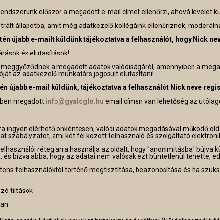
rendszerünk először a megadott e-mail címet ellenőrzi, ahová levelet k
rált állapotba, amit még adatkezelő kollégáink ellenőriznek, moderálnak
tén újabb e-mailt küldünk tájékoztatva a felhasználót, hogy Nick nev
árások és elutasítások!
k meggyőződnek a megadott adatok valódiságáról, amennyiben a mega
ióját az adatkezelő munkatárs jogosult elutasítani!
én újabb e-mail küldünk, tájékoztatva a felhasználót Nick neve regis
élben megadott
info@gyaloglo.hu
email címen van lehetőség az utólago
a ingyen elérhető önkéntesen, valódi adatok megadásával működő olda
t szabályzatot, ami két fél között felhasználó és szolgáltató elektron
elhasználói réteg arra használja az oldalt, hogy "anonimitásba" bújva
és bízva abba, hogy az adatai nem valósak ezt büntetlenül tehette, ed
nitens felhasználóktól történő megtisztítása, beazonosítása és ha szük
zó tiltások
ban: