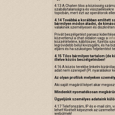
4.13 A Chaten tilos a közösség szám
szabálytalanságra és visszaélésekre 
topicban, mert ezt az operátorok elle
4.14 Továbbá a korábban említett
bármilyen módon átadni, de kimáso
valakinek személyesen és diszkréten
Privát beszélgetést panasz kiderítés
közvetlenül a chat oldalon vagy a
inf
közzétételére, kábítószer, fizetős szo
legrövidebb belül kivizsgálni, és ha 
eljárni és ha szükséges feljelentést te
4.15 Tilos bármilyen tartalom (de 
illetve közös beszélgetésben!
4.16 A közös terekbe linkelni kizáró
adat nem szerepel! (Pl. nyaraláskor ké
Az olyan profilok melyeken személy
Aki saját magáról képet akar megoszta
Mindenkit nyomatékosan megkérünk,
Ügyeljünk személyes adataink külö
4.17 Telefonszám, IP és e-mail cím, 
lehet! Kivételt képeznek az üzemeltet
webcímek!