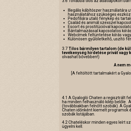
3.6 Továbbá tilos az adatlapokon bárm
Illegális kábítószer használatára 
használatához szükséges eszköz
Pedofíliára utaló fénykép és tarta
Család és animál szexszel kapcso
Escort és prostitúcióval kapcsolat
Bántalmazással kapcsolatos kiírás
Webcímek feltüntetése kiírás vag
Különösen gyűlöletkeltő, uszító fé
3.7
Tilos bármilyen tartalom (de kü
tevékenység hirdetése privát vagy 
olvashat bővebben!)
A nem meg
[A feltöltött tartalmakért a Gya
4.1 A Gyalogló Chaten a regisztrált 
ha minden felhasználó kilép belőle. 
(továbbiakban felnőtt szobák). A Gya
Chaten időnként kiemelt programok ér
szobák listájában.
4.2 Chateléskor minden egyes leírt s
ügyelni kell.