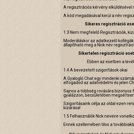
A regisztrációs kérvény elküldésével 
A kód megadásával kerül a név regiszt
Sikeres regisztráció ese
1.3 Nem megfelelő Regisztrációk, kiz
Moderáláskor az adatkezelő kollégá
állapítható meg a Nick név regisztrác
Sikertelen regisztráció eset
Ebben az esetben a lev
1.4 A bevezetett szigorítások okai
A Gyalogló Chat egy mindenki számár
elfogadod az adatvédelmi és jelen Cha
Sajnos a többség rovására bizonyos f
gyalázzon, becsületében megsértsen, 
Szigorításaink célja az oldal ezen re
kizárása!
1.5 Felhasználók Nick neveire vonatko
Ennek szellemében tilos a továbbiak