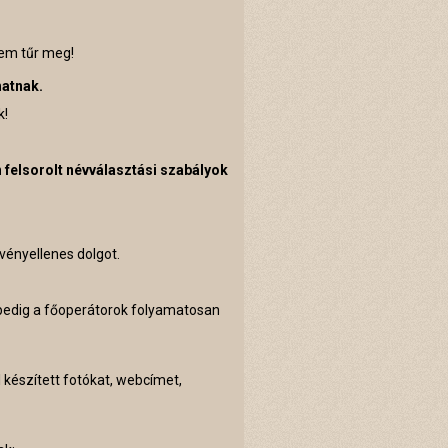
nem tűr meg!
hatnak.
ák!
n felsorolt névválasztási szabályok
vényellenes dolgot.
 pedig a főoperátorok folyamatosan
 készített fotókat, webcímet,