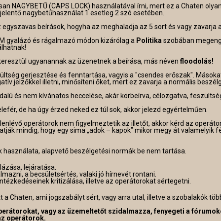
osan NAGYBETŰ (CAPS LOCK) használatával írni, mert ez a Chaten olyan
jelentő nagybetűhasználat 1 esetleg 2 szó esetében.
gyszavas beírások, hogyha az meghaladja az 5 sort és vagy zavarja a
NEM gyalázó és rágalmazó módon kizárólag a
Politika
szobában megenge
álhatnak!
 keresztül ugyanannak az üzenetnek a beírása, más néven
floodolás!
zültség gerjesztése és fenntartása, vagyis a "csendes erőszak". Mások
atív jelzőkkel illetni, minősíteni őket, mert ez zavarja a normális besz
dalú és nem kívánatos heccelése, akár körbeírva, célozgatva, feszültsé
belefér, de ha úgy érzed neked ez túl sok, akkor jelezd egyértelműen.
elenlévő operátorok nem figyelmeztetik az illetőt, akkor kérd az operát
atják mindig, hogy egy sima „adok – kapok” mikor megy át valamelyik f
k használata, alapvető beszélgetési normák be nem tartása.
ázása, lejáratása.
almazni, a becsületsértés, valaki jó hírnevét rontani.
tézkedéseinek kritizálása, illetve az operátorokat sértegetni.
 a Chaten, ami jogszabályt sért, vagy arra utal, illetve a szobalakók tö
erátorokat, vagy az üzemeltetőt szidalmazza, fenyegeti a fórumoko
az operátorok.