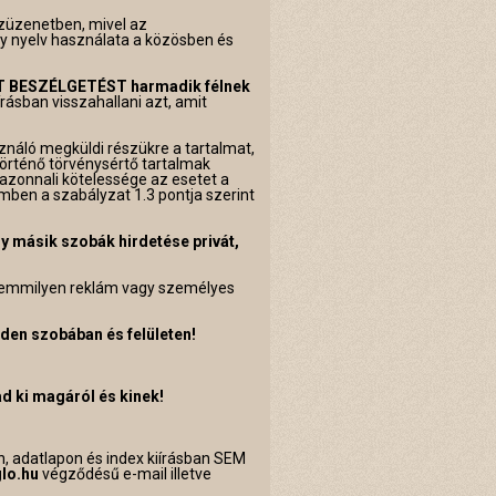
szüzenetben, mivel az
ány nyelv használata a közösben és
ÁT BESZÉLGETÉST harmadik félnek
ásban visszahallani azt, amit
ználó megküldi részükre a tartalmat,
történő törvénysértő tartalmak
ő azonnali kötelessége az esetet a
emben a szabályzat 1.3 pontja szerint
y másik szobák hirdetése privát,
n semmilyen reklám vagy személyes
den szobában és felületen!
 ki magáról és kinek!
n, adatlapon és index kiírásban SEM
glo.hu
végződésű e-mail illetve