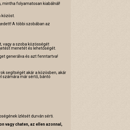
, mintha folyamatosan kiabálnál!
 közöst.
dett! A többi szobában az
at, vagy a szoba közösségét
élgetést menetét és lehetőségét.
get generálva és azt fenntartva!
orok segítségét akár a közösben, akár
él számára már sértő, bántó
bbségének ízlését durván sérti.
n vagy chaten, az ellen azonnal,