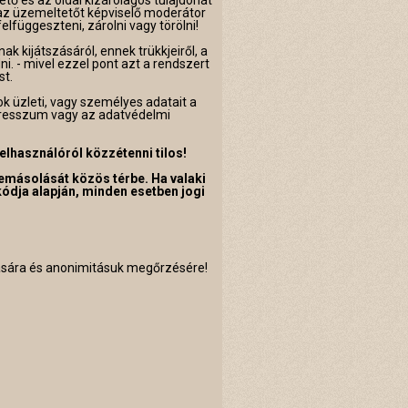
tő és az oldal kizárólagos tulajdonát
az üzemeltetőt képviselő moderátor
lfüggeszteni, zárolni vagy törölni!
 kijátszásáról, ennek trükkjeiről, a
i. - mivel ezzel pont azt a rendszert
st.
ok üzleti, vagy személyes adatait a
presszum vagy az adatvédelmi
elhasználóról közzétenni tilos!
emásolását közös térbe. Ha valaki
ódja alapján, minden esetben jogi
ítására és anonimitásuk megőrzésére!