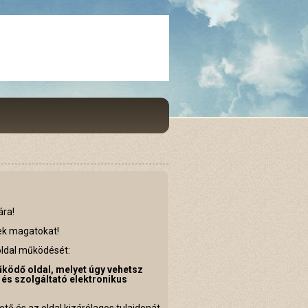
ára!
tek magatokat!
oldal működését:
ködő oldal, melyet úgy vehetsz
 és szolgáltató elektronikus