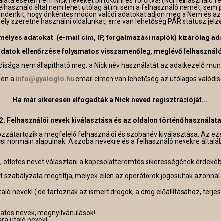
lata esetén Férfi Nick neveket birtokolni és fordítva! (Női felhasználó 
elhasználó által nem lehet utólag átírni sem a felhasználó nemét, sem pe
mindenkit, hogy önkéntes módon valódi adatokat adjon meg a Nem és az
ély szeretné használni oldalunkat, erre van lehetőség PÁR státusz jelzé
mélyes adatokat (e-mail cím, IP, forgalmazási naplók) kizárólag ad
 adatok ellenőrzése folyamatos visszamenőleg, meglévő felhasználó
sága nem állapítható meg, a Nick név használatát az adatkezelő munk
ben a
info@gyaloglo.hu
email címen van lehetőség az utólagos valódis
Ha már sikeresen elfogadták a Nick neved regisztrációját...
2. Felhasználói nevek kiválasztása és az oldalon történő használata
zzátartozik a megfelelő felhasználói és szobanév kiválasztása. Az ez
lcsi normáin alapulnak. A szoba nevekre és a felhasználó nevekre álta
s, ötletes nevet választani a kapcsolatteremtés sikerességének érdeké
 szabályzata megtiltja, melyek ellen az operátorok jogosultak azonnal f
utaló nevek! (Ide tartoznak az ismert drogok, a drog előállításához, ter
latos nevek, megnyilvánulások!
sra utaló nevek!