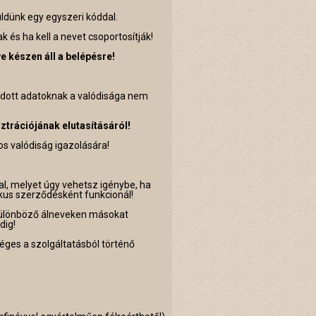
üldünk egy egyszeri kóddal.
 és ha kell a nevet csoportosítják!
e készen áll a belépésre!
dott adatoknak a valódisága nem
ztrációjának elutasításáról!
s valódiság igazolására!
l, melyet úgy vehetsz igénybe, ha
ikus szerződésként funkcionál!
 különböző álneveken másokat
dig!
séges a szolgáltatásból történő