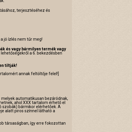
ak:
lításához, terjesztéséhez és
a jó ízlés nem tűr meg!
bák és vagy bármilyen termék vagy
i lehetőségekről a 6. bekezdésben
 tiltják!
talomért annak feltöltője felel!]
ák) melyek automatikusan bezáródnak,
hetnek, ahol XXX tartalom érhető el
ó szobák) bármikor elérhetőek. A
 alatt piros színnel látható a
bb társaságban, így erre fokozottan