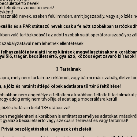
becsületsértő nevek!
yértelműen azonosító nevek!
évként!
lhasználói nevek, ezeken felül minden, amit jogszabály, vagy a jó ízlés 
zexuális és a PÁR státuszú nevek csak a felnőtt szobákban tartózkod
ákban való tartózkodását az adott szobák saját operátorai szabályozz
t szabályzatával nem lehetnek ellentétesek.
és felhasználói név alatti index kiírások megválasztásakor a korábba
gyűlölő, trágár, becsületsértő, gyalázó, közösséget zavaró kiírások!
3.Tartalmak
lapra, mely nem tartalmaz reklámot, vagy bármi más szabály, illetve tör
 a jóízlés határát átlépő képek adatlapra történő feltöltése!
bbiakban nem engedélyezi feltölteni a korábban feltöltött tartalmakat
 hogy addig amíg nem távolítja el adatlapja moderálásra kerül!
jóízlés határain belül 18+ státusszal!
exben megjeleníteni a korábban is említett személyes adatokat, másokról
 gyalázó becsületsértő vagy szexuális felhívást és vagy tartalmat!
Privát beszélgetéseket, vagy azok részleteit!