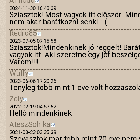
Álmodó
2024-11-30 16:43:39
Sziasztok! Most vagyok itt először. Min
nem akar barátkozni senki :-(
Redro85
2023-07-05 07:15:58
Sziasztok!Mindenkinek jó reggelt! Bará
vagyok itt! Aki szeretne egy jót beszélge
Várom!!!!
Wulfy
2023-06-06 17:20:26
Tenyleg tobb mint 1 eve volt hozzaszol
Zoly
2022-02-19 04:57:52
Helló mindenkinek
AteszSohika
2021-03-23 03:35:39
Szevasztok mar tobb mint 20 eve nem 