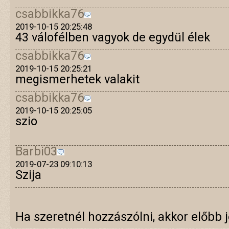
csabbikka76
2019-10-15 20:25:48
43 válofélben vagyok de egydül élek
csabbikka76
2019-10-15 20:25:21
megismerhetek valakit
csabbikka76
2019-10-15 20:25:05
szio
Barbi03
2019-07-23 09:10:13
Szija
Ha szeretnél hozzászólni, akkor előbb j