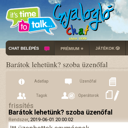
CHAT BELÉPÉS
JÁTÉKOK 🎲
PRÉMIUM ⭐
Barátok lehetünk? szoba üzenőfal
Adatlap
Üzenőfal
Tagok
Operátorok
frissítés
Barátok lehetünk? szoba üzenőfal
Rendszer
, 2019-06-01 20:00:02