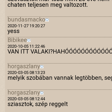
chaten teljesen meg valtozott.
bundasmacko
2020-11-27 19:20:27
yess
Bibikee
2020-10-05 11:22:46
VAN ITT VALAKI?HAHÓÓÓÓÓÓÓÓÓÓÓ
horgaszlany
2020-03-05 08:13:23
melyik szobában vannak legtöbben, se
horgaszlany
2020-03-05 08:12:44
sziasztok, szép reggelt