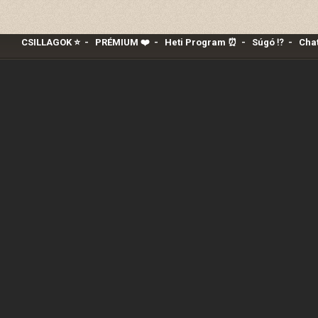
CSILLAGOK ⭐
-
PRÉMIUM ❤️‍
-
Heti Program ⏰
-
Súgó ⁉️
-
Chat