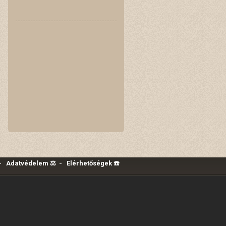
-
Adatvédelem ⚖️
-
Elérhetőségek ☎️