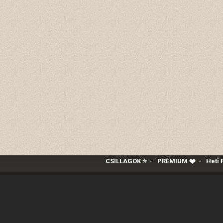
CSILLAGOK ⭐
-
PRÉMIUM ❤️‍
-
Heti