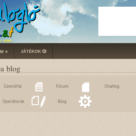
JÁTÉKOK 🎲
M ⭐
ba blog
Üzenőfal
Fórum
Chatlog
Operátorok
Blog