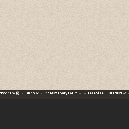
 Program ⏰
-
Súgó ⁉️
-
Chatszabályzat ⚠️
-
HITELESÍTETT státusz ✅