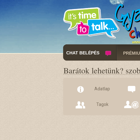
CHAT BELÉPÉS
PRÉMIU
Barátok lehetünk? szo
Adatlap
Tagok