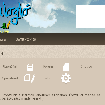
JÁTÉKOK 🎲
M ⭐
ba
Üzenőfal
Fórum
Chatlog
Operátorok
Blog
l üdvözlünk a Barátok lehetünk? szobában! Érezd jól magad és
, barátkozást, mindenkinek! :)