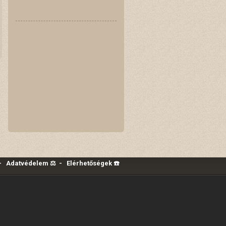
-
Adatvédelem ⚖️
-
Elérhetőségek ☎️