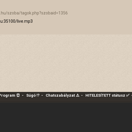
o.hu/szoba/tagok.php?szobaid=1356
hu:35100/live.mp3
 Program ⏰
-
Súgó ⁉️
-
Chatszabályzat ⚠️
-
HITELESÍTETT státusz ✅