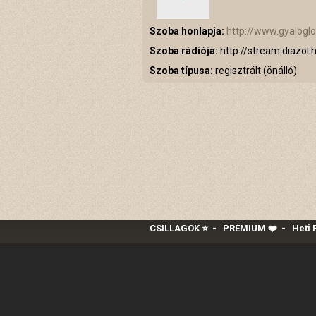
Szoba honlapja:
http://www.gyalogl
Szoba rádiója:
http://stream.diazol.
Szoba típusa:
regisztrált (önálló)
CSILLAGOK ⭐
-
PRÉMIUM ❤️‍
-
Heti