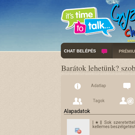
CHAT BELÉPÉS
PRÉMIU
Barátok lehetünk? szo
Adatlap
Tagok
Alapadatok
|★|| Sok szeretette
kellemes beszélgetést