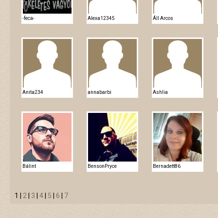
-feca-
Alexa12345
Áll Arcos
Anita234
annabarbi
Ashlia
Bálint
BensonPryce
Bernadett86
1 |
2
|
3
|
4
|
5
|
6
|
7