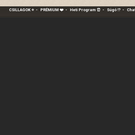
CSILLAGOK ⭐
-
PRÉMIUM ❤️‍
-
Heti Program ⏰
-
Súgó ⁉️
-
Chat