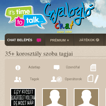
CHAT BELÉPÉS
JÁTÉKOK 🎲
PRÉMIUM ⭐
35+ korosztály szoba tagjai
Adatlap
Üzenőfal
Tagok
Operátorok