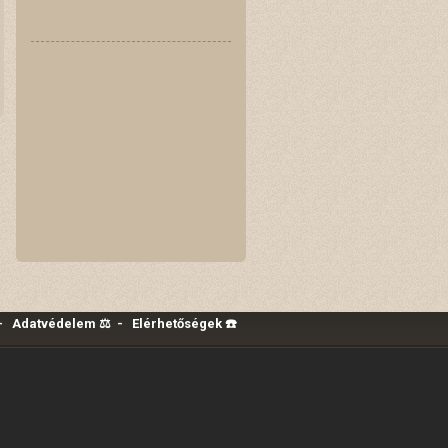
-
Adatvédelem ⚖️
-
Elérhetőségek ☎️