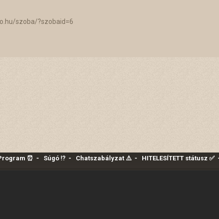
lo.hu/szoba/?szobaid=6
 Program ⏰
-
Súgó ⁉️
-
Chatszabályzat ⚠️
-
HITELESÍTETT státusz ✅