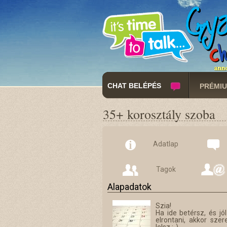
CHAT BELÉPÉS
PRÉMIU
35+ korosztály szoba
Adatlap
Tagok
Alapadatok
Szia!
Ha ide betérsz, és j
elrontani, akkor sze