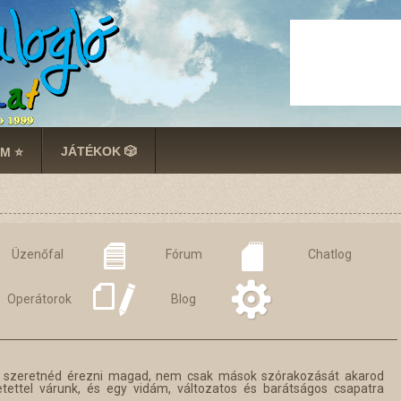
JÁTÉKOK 🎲
M ⭐
Üzenőfal
Fórum
Chatlog
Operátorok
Blog
ól szeretnéd érezni magad, nem csak mások szórakozását akarod
retettel várunk, és egy vidám, változatos és barátságos csapatra