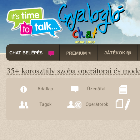
CHAT BELÉPÉS
JÁTÉKOK 🎲
PRÉMIUM ⭐
35+ korosztály szoba operátorai és mode
Adatlap
Üzenőfal
Tagok
Operátorok