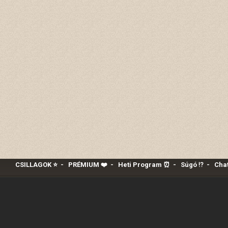
CSILLAGOK ⭐
-
PRÉMIUM ❤️‍
-
Heti Program ⏰
-
Súgó ⁉️
-
Chat