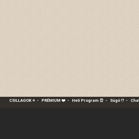
CSILLAGOK ⭐
-
PRÉMIUM ❤️‍
-
Heti Program ⏰
-
Súgó ⁉️
-
Chat