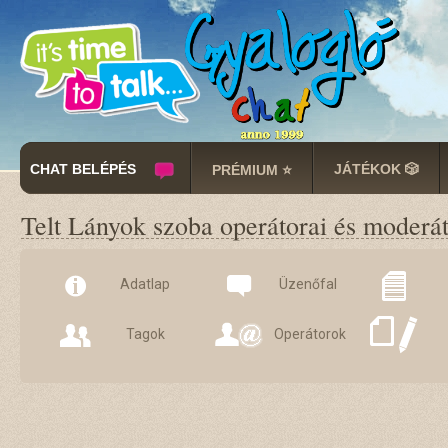
CHAT BELÉPÉS
JÁTÉKOK 🎲
PRÉMIUM ⭐
Telt Lányok szoba operátorai és moderát
Adatlap
Üzenőfal
Tagok
Operátorok