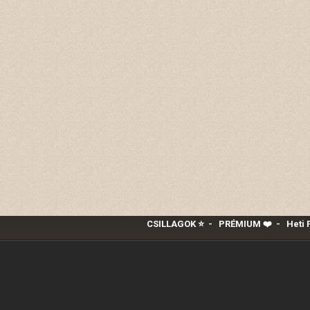
CSILLAGOK ⭐
-
PRÉMIUM ❤️‍
-
Heti