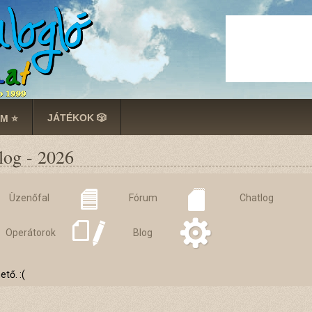
JÁTÉKOK 🎲
M ⭐
log - 2026
Üzenőfal
Fórum
Chatlog
Operátorok
Blog
tő. :(