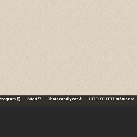
 Program ⏰
-
Súgó ⁉️
-
Chatszabályzat ⚠️
-
HITELESÍTETT státusz ✅