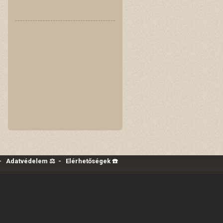
-
Adatvédelem ⚖️
-
Elérhetőségek ☎️