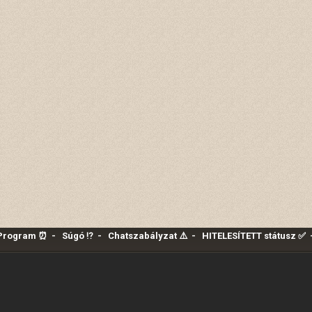
 Program ⏰
-
Súgó ⁉️
-
Chatszabályzat ⚠️
-
HITELESÍTETT státusz ✅