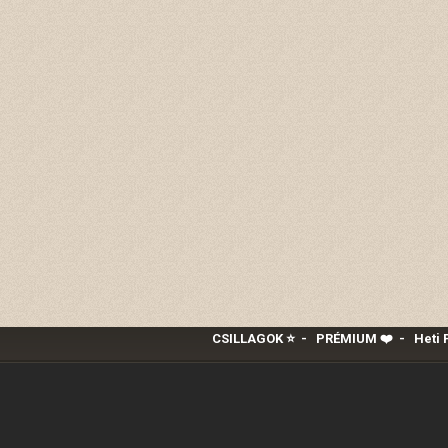
CSILLAGOK ⭐
-
PRÉMIUM ❤️‍
-
Heti