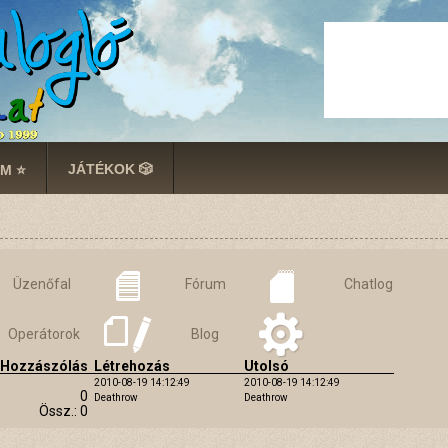
JÁTÉKOK 🎲
M ⭐
Üzenőfal
Fórum
Chatlog
Operátorok
Blog
Hozzászólás
Létrehozás
Utolsó
2010-08-19 14:12:49
2010-08-19 14:12:49
0
Deathrow
Deathrow
Össz.: 0