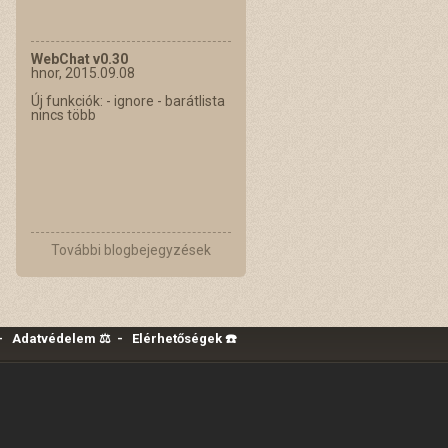
WebChat v0.30
hnor, 2015.09.08
Új funkciók: - ignore - barátlista
nincs több
További blogbejegyzések
-
Adatvédelem ⚖️
-
Elérhetőségek ☎️