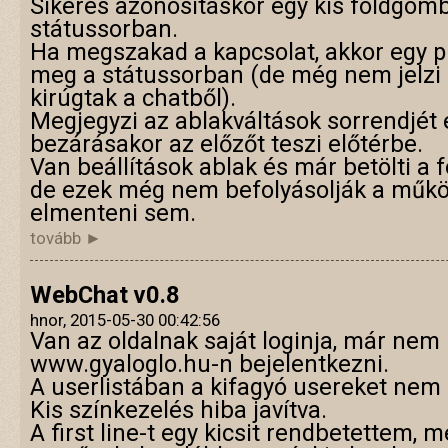
Sikeres azonosításkor egy kis földgömb
státussorban.
Ha megszakad a kapcsolat, akkor egy p
meg a státussorban (de még nem jelzi k
kirúgtak a chatből).
Megjegyzi az ablakváltások sorrendjét 
bezárásakor az előzőt teszi előtérbe.
Van beállítások ablak és már betölti a 
de ezek még nem befolyásolják a műkö
elmenteni sem.
tovább ►
WebChat v0.8
hnor, 2015-05-30 00:42:56
Van az oldalnak saját loginja, már nem 
www.gyaloglo.hu-n bejelentkezni.
A userlistában a kifagyó usereket nem k
Kis színkezelés hiba javítva.
A first line-t egy kicsit rendbetettem,