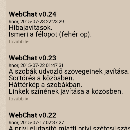
WebChat v0.24
hnor, 2015-07-23 22:23:29
Hibajavítások.
Ismeri a félopot (fehér op).
tovább ►
WebChat v0.23
hnor, 2015-07-22 01:47:31
A szobák üdvözlő szövegeinek javítása.
Sortörés a közösben.
Háttérkép a szobákban.
Linkek színének javítása a közösben.
tovább ►
WebChat v0.22
hnor, 2015-07-17 02:37:27
A privi elutasító miatti privi szétcsúszás