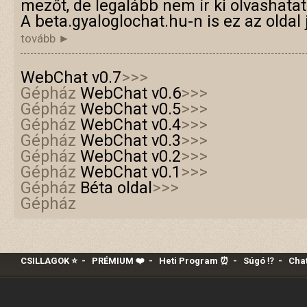
mezőt, de legalább nem ír ki olvashatat
A beta.gyaloglochat.hu-n is ez az oldal
tovább ►
WebChat v0.7
>>>
Gépház
WebChat v0.6
>>>
Gépház
WebChat v0.5
>>>
Gépház
WebChat v0.4
>>>
Gépház
WebChat v0.3
>>>
Gépház
WebChat v0.2
>>>
Gépház
WebChat v0.1
>>>
Gépház
Béta oldal
>>>
Gépház
CSILLAGOK ⭐
-
PRÉMIUM ❤️‍
-
Heti Program ⏰
-
Súgó ⁉️
-
Chat