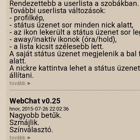
Rendezettebb a userlista a szobákban.
További userlista változások:
- profilkép,
- státus üzenet sor minden nick alatt,
- az ikon lekerült a státus üzenet sor le
- away/inaktív ikonok (óra/hold),
- a lista kicsit szélesebb lett.
A saját státus üzenet megjelenik a bal 
alatt.
A nickre kattintva lehet a státus üzene
állítani.
tovább ►
WebChat v0.25
hnor, 2015-07-26 22:02:36
Nagyobb betűk.
Szmájlik.
Színválasztó.
tovább ►