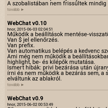
A szobalistában nem frissültek mindig a
tovább ►
WebChat v0.10
hnor, 2015-06-03 02:04:51
Működik a beállítások mentése-visszatö
Van $ jel ellenőrzés.
Van prefix.
Van automatikus belépés a kedvenc sz
Ami még nem működik a beállításokban
highlight, be- és kilépők mutatása.
Ismert hibák: privi bezárása után újran
írni és nem működik a bezárás sem, a s
elváltunk az ablakról.
tovább ►
WebChat v0.9
hnor, 2015-06-02 00:53:49