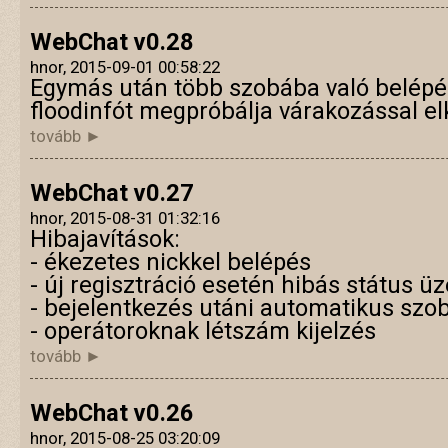
WebChat v0.28
hnor, 2015-09-01 00:58:22
Egymás után több szobába való belépé
floodinfót megpróbálja várakozással elk
tovább ►
WebChat v0.27
hnor, 2015-08-31 01:32:16
Hibajavítások:
- ékezetes nickkel belépés
- új regisztráció esetén hibás státus ü
- bejelentkezés utáni automatikus szo
- operátoroknak létszám kijelzés
tovább ►
WebChat v0.26
hnor, 2015-08-25 03:20:09