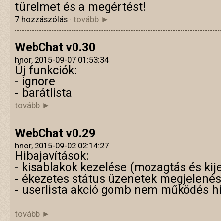
türelmet és a megértést!
7 hozzászólás ·
tovább ►
WebChat v0.30
hnor, 2015-09-07 01:53:34
Új funkciók:
- ignore
- barátlista
tovább ►
WebChat v0.29
hnor, 2015-09-02 02:14:27
Hibajavítások:
- kisablakok kezelése (mozagtás és kije
- ékezetes státus üzenetek megjelenés
- userlista akció gomb nem működés h
tovább ►