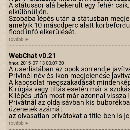
A státussor alá bekerült egy fehér csík
elkülönüljön.
Szobába lépés után a státusban megjele
amelyik 10 másodperc alatt körbefordul,
flood infó elkerülését.
tovább ►
WebChat v0.21
hnor, 2015-07-13 00:07:30
A userlistában az opok sorrendje javítv
Privinél név és ikon megjelenése javítv
A kapcsolat megszakadását mindenképp
Kirúgás vagy tiltás esetén már a szoká
Kilépés után most már azonnal vissza l
Privátnál az oldalsávban kis buborékban
üzenetek számát
az olvasatlan privátokat a title-ben is jel
tovább ►