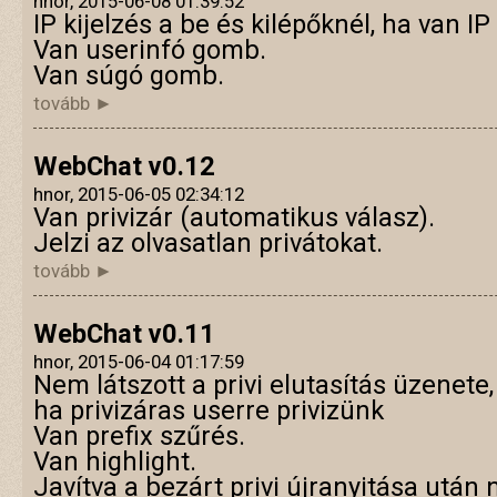
hnor, 2015-06-08 01:39:52
IP kijelzés a be és kilépőknél, ha van IP 
Van userinfó gomb.
Van súgó gomb.
tovább ►
WebChat v0.12
hnor, 2015-06-05 02:34:12
Van privizár (automatikus válasz).
Jelzi az olvasatlan privátokat.
tovább ►
WebChat v0.11
hnor, 2015-06-04 01:17:59
Nem látszott a privi elutasítás üzenete
ha privizáras userre privizünk
Van prefix szűrés.
Van highlight.
Javítva a bezárt privi újranyitása utá