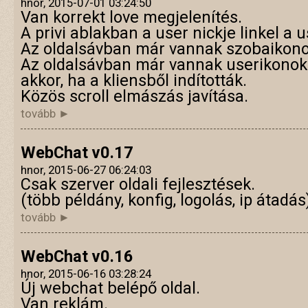
hnor, 2015-07-01 03:24:50
Van korrekt love megjelenítés.
A privi ablakban a user nickje linkel a u
Az oldalsávban már vannak szobaikono
Az oldalsávban már vannak userikonok a
akkor, ha a kliensből indították.
Közös scroll elmászás javítása.
tovább ►
WebChat v0.17
hnor, 2015-06-27 06:24:03
Csak szerver oldali fejlesztések.
(több példány, konfig, logolás, ip átadás
tovább ►
WebChat v0.16
hnor, 2015-06-16 03:28:24
Új webchat belépő oldal.
Van reklám.