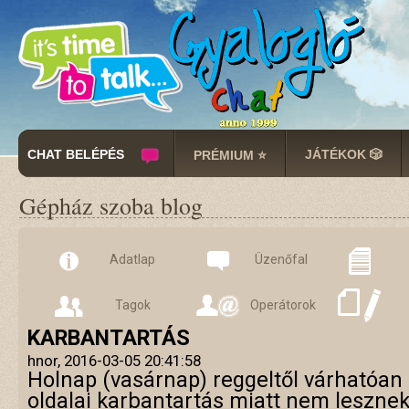
CHAT BELÉPÉS
JÁTÉKOK 🎲
PRÉMIUM ⭐
Gépház szoba blog
Adatlap
Üzenőfal
Tagok
Operátorok
KARBANTARTÁS
hnor, 2016-03-05 20:41:58
Holnap (vasárnap) reggeltől várhatóan 
oldalai karbantartás miatt nem lesznek