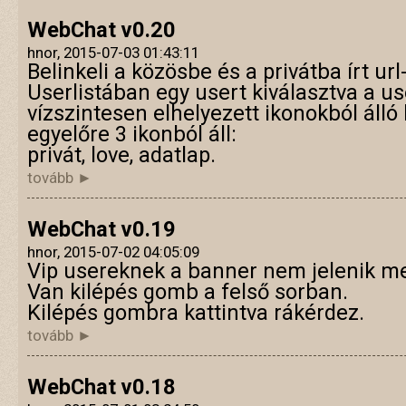
WebChat v0.20
hnor, 2015-07-03 01:43:11
Belinkeli a közösbe és a privátba írt url
Userlistában egy usert kiválasztva a us
vízszintesen elhelyezett ikonokból álló
egyelőre 3 ikonból áll:
privát, love, adatlap.
tovább ►
WebChat v0.19
hnor, 2015-07-02 04:05:09
Vip usereknek a banner nem jelenik m
Van kilépés gomb a felső sorban.
Kilépés gombra kattintva rákérdez.
tovább ►
WebChat v0.18