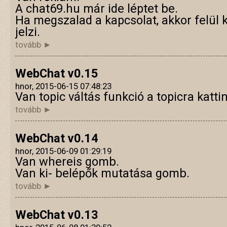
A chat69.hu már ide léptet be.
Ha megszalad a kapcsolat, akkor felül 
jelzi.
tovább ►
WebChat v0.15
hnor, 2015-06-15 07:48:23
Van topic váltás funkció a topicra katti
tovább ►
WebChat v0.14
hnor, 2015-06-09 01:29:19
Van whereis gomb.
Van ki- belépők mutatása gomb.
tovább ►
WebChat v0.13