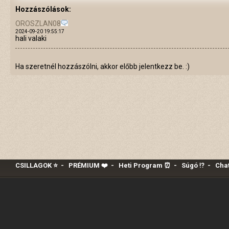
Hozzászólások:
OROSZLAN08
2024-09-20 19:55:17
hali valaki
Ha szeretnél hozzászólni, akkor előbb jelentkezz be. :)
CSILLAGOK ⭐
-
PRÉMIUM ❤️‍
-
Heti Program ⏰
-
Súgó ⁉️
-
Chat