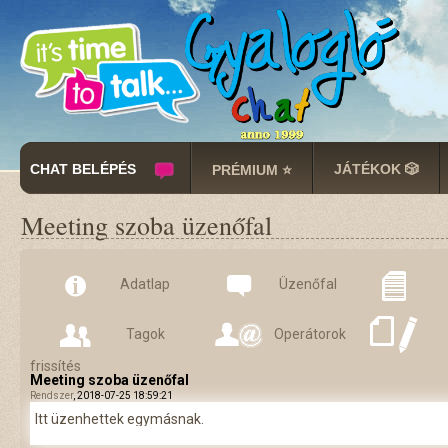
CHAT BELÉPÉS
JÁTÉKOK 🎲
PRÉMIUM ⭐
Meeting szoba üzenőfal
Adatlap
Üzenőfal
Tagok
Operátorok
frissítés
Meeting szoba üzenőfal
Rendszer
, 2018-07-25 18:59:21
Itt üzenhettek egymásnak.