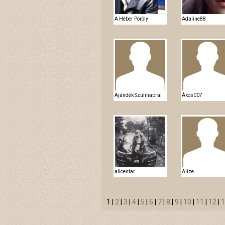
A Héber Pöröly
Adaline88
Ajándék Szülinapra!
Ákos007
alicestar
Alize
1 |
2
|
3
|
4
|
5
|
6
|
7
|
8
|
9
|
10
|
11
|
12
|
1