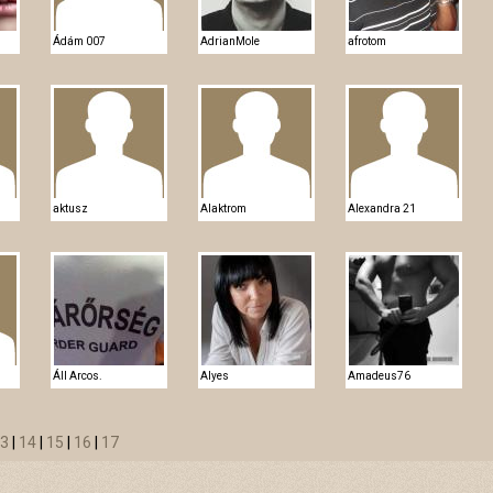
Ádám 007
AdrianMole
afrotom
aktusz
Alaktrom
Alexandra 21
Áll Arcos.
Alyes
Amadeus76
3
|
14
|
15
|
16
|
17