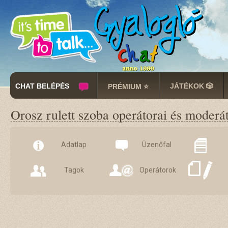
CHAT BELÉPÉS
JÁTÉKOK 🎲
PRÉMIUM ⭐
Orosz rulett szoba operátorai és moderá
Adatlap
Üzenőfal
Tagok
Operátorok