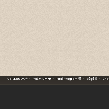
CSILLAGOK ⭐
-
PRÉMIUM ❤️‍
-
Heti Program ⏰
-
Súgó ⁉️
-
Chat