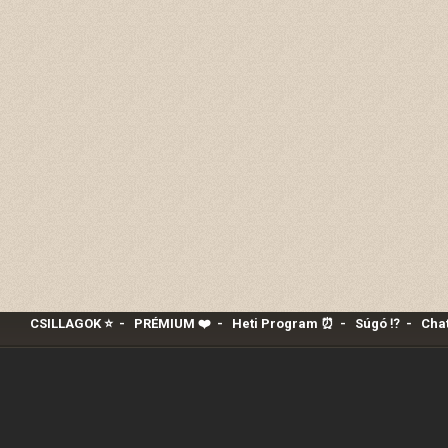
CSILLAGOK ⭐
-
PRÉMIUM ❤️‍
-
Heti Program ⏰
-
Súgó ⁉️
-
Chat