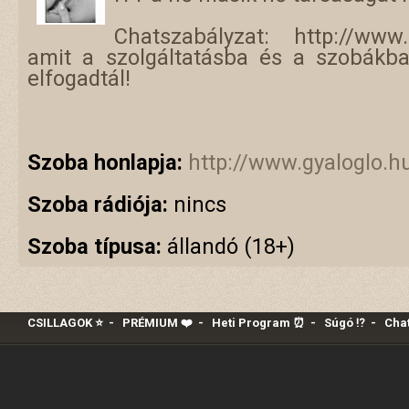
Chatszabályzat: http://www.
amit a szolgáltatásba és a szobákba
elfogadtál!
Szoba honlapja:
http://www.gyaloglo.
Szoba rádiója:
nincs
Szoba típusa:
állandó (18+)
CSILLAGOK ⭐
-
PRÉMIUM ❤️‍
-
Heti Program ⏰
-
Súgó ⁉️
-
Chat