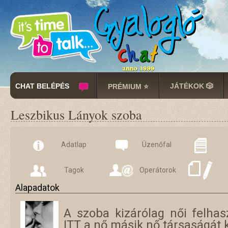
CHAT BELÉPÉS
JÁTÉKOK 🎲
PRÉMIUM ⭐
Leszbikus Lányok szoba
Adatlap
Üzenőfal
Tagok
Operátorok
Alapadatok
A szoba kizárólag női felhas
ITT a nő másik nő társaságát k