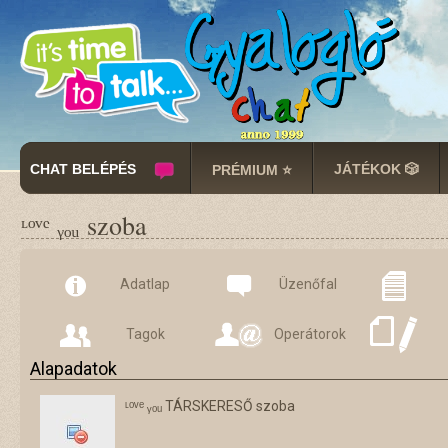
CHAT BELÉPÉS
JÁTÉKOK 🎲
PRÉMIUM ⭐
ᶫᵒᵛᵉ ᵧₒᵤ szoba
Adatlap
Üzenőfal
Tagok
Operátorok
Alapadatok
ᶫᵒᵛᵉ ᵧₒᵤ TÁRSKERESŐ szoba