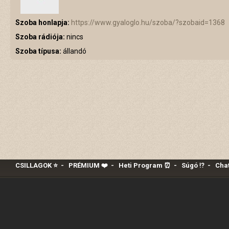
Szoba honlapja:
https://www.gyaloglo.hu/szoba/?szobaid=1368
Szoba rádiója:
nincs
Szoba típusa:
állandó
CSILLAGOK ⭐
-
PRÉMIUM ❤️‍
-
Heti Program ⏰
-
Súgó ⁉️
-
Chat