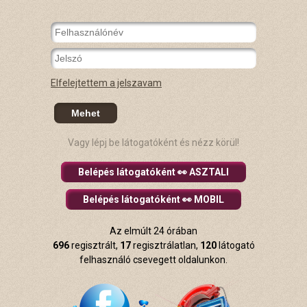
Elfelejtettem a jelszavam
Vagy lépj be látogatóként és nézz körül!
Belépés látogatóként 👀 ASZTALI
Belépés látogatóként 👀 MOBIL
Az elmúlt 24 órában
696
regisztrált,
17
regisztrálatlan,
120
látogató
felhasználó csevegett oldalunkon.