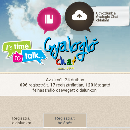
Üdvözlünk a
Gyalogló Chat
oldalán!
Az elmúlt 24 órában
696
regisztrált,
17
regisztrálatlan,
120
látogató
felhasználó csevegett oldalunkon.
Regisztrálj
Regisztrált
oldalunkra
belépés