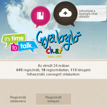
Üdvözlünk a
Gyalogló Chat
oldalán!
Az elmúlt 24 órában
695
regisztrált,
18
regisztrálatlan,
113
látogató
felhasználó csevegett oldalunkon.
Regisztrálj
Regisztrált
oldalunkra
belépés