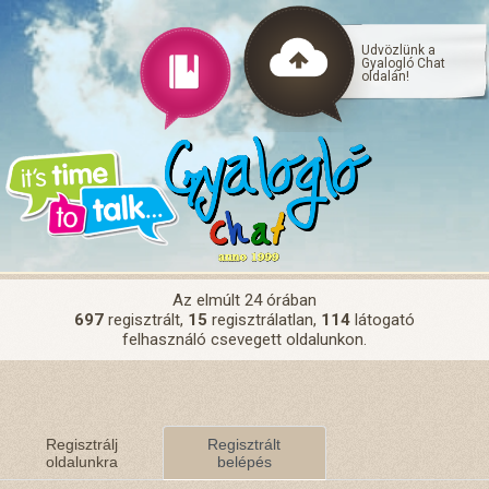
Üdvözlünk a
Gyalogló Chat
oldalán!
Az elmúlt 24 órában
697
regisztrált,
15
regisztrálatlan,
114
látogató
felhasználó csevegett oldalunkon.
Regisztrálj
Regisztrált
oldalunkra
belépés