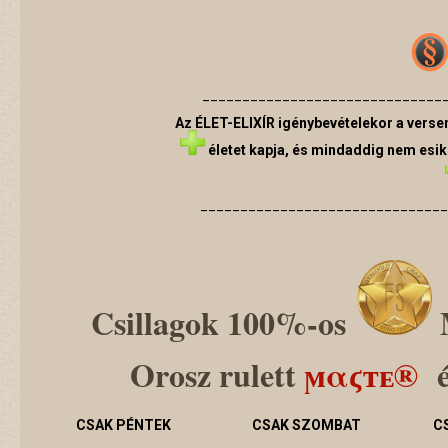
______________________________
Az ÉLET-ELIXÍR igénybevételekor a vers
életet
kapja,
és mindaddig nem esik k
______________________________
Csillagok
100%-os
Orosz rulett
ϻαϛтᴇ®
CSAK PÉNTEK
CSAK SZOMBAT
C