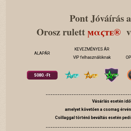
Pont Jóváírás a
Orosz rulett
ϻαϛтᴇ®
v
KEVEZMÉNYES ÁR
ALAPÁR
VIP felhasználóknak
OP
5080.-Ft
____________________________________
Vásárlás esetén idők
amelyet követően a csomag érvé
Csillaggal történő beváltás esetén ped
____________________________________