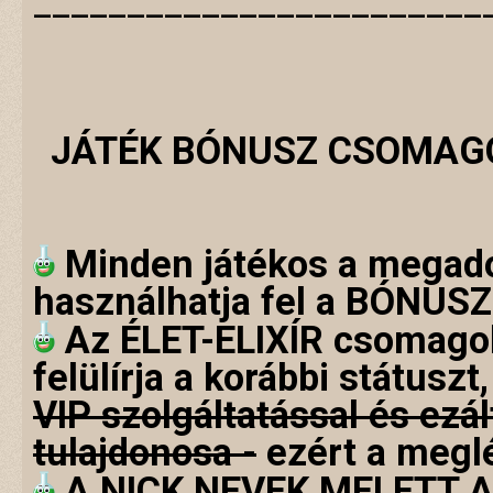
________________________
JÁTÉK BÓNUSZ CSOMAGO
Minden játékos a megado
használhatja fel a BÓNUS
Az ÉLET-ELIXÍR csomagok 
felülírja a korábbi státuszt
VIP szolgáltatással és ezá
tulajdonosa -
ezért a meglé
A NICK NEVEK MELETT 