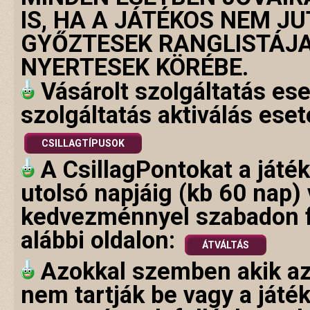
IS, HA A JÁTÉKOS NEM J
GYŐZTESEK RANGLISTÁJ
NYERTESEK KÖRÉBE.
Vásárolt szolgáltatás ese
szolgáltatás aktiválás ese
CSILLAGTÍPUSOK
A CsillagPontokat a játé
utolsó napjáig (kb 60 nap) 
kedvezménnyel szabadon fe
alábbi oldalon:
ÁTVÁLTÁS
Azokkal szemben akik az 
nem tartják be vagy a játé