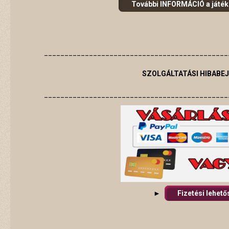
További INFORMÁCIÓ a játékok
_____________________________________________
SZOLGÁLTATÁSI HIBABE
_____________________________________________
►
Fizetési lehet