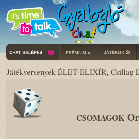
CHAT BELÉPÉS
JÁTÉKOK 🎲
PRÉMIUM ⭐
Játékversenyek ÉLET-ELIXÍR, Csillag 
Or
CSOMAGOK