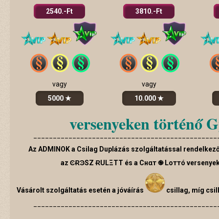
2540.-Ft
3810.-Ft
vagy
vagy
5000 ★
10.000 ★
versenyeken történő G
_______________________________________________
Az ADMINOK a Csilag Duplázás szolgáltatással rendelke
az ϾɌϿSZ ɌULΞTT
és a Cнαт ֎ Lоттó versenyek
Vásárolt szolgáltatás esetén a jóváírás
csillag, míg csil
_______________________________________________