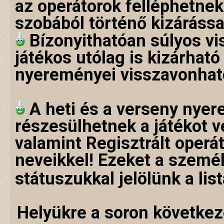
az operátorok felléphetnek
szobából történő kizárássa
Bízonyithatóan súlyos vi
játékos utólag is kizárható
nyereményei visszavonhat
A heti és a verseny nye
részesülhetnek a játékot 
valamint Regisztrált operá
neveikkel! Ezeket a személ
státuszukkal jelölünk a lis
Helyükre a soron következ