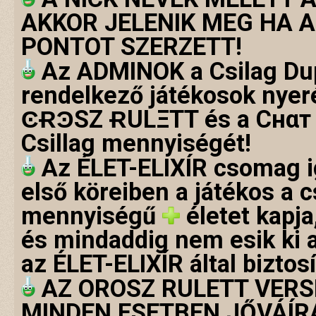
AKKOR JELENIK MEG HA A
PONTOT SZERZETT!
Az ADMINOK a Csilag Dup
rendelkező játékosok ny
ϾɌϿSZ ɌULΞTT és a Cнαт 
Csillag mennyiségét!
Az ÉLET-ELIXÍR csomag i
első köreiben a játékos a
mennyiségű
életet
kapja
és mindaddig nem esik ki a
az ÉLET-ELIXÍR által biztos
A
Z OROSZ RULETT VER
MINDEN ESETBEN JŐVÁÍR