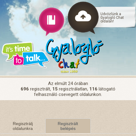
Üdvözlünk a
Gyalogló Chat
oldalán!
Az elmúlt 24 órában
696
regisztrált,
15
regisztrálatlan,
116
látogató
felhasználó csevegett oldalunkon.
Regisztrálj
Regisztrált
oldalunkra
belépés