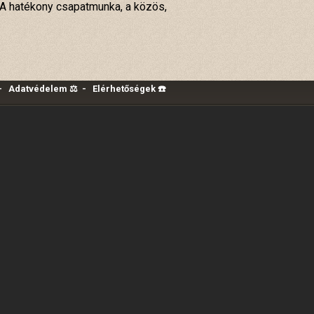
 A hatékony csapatmunka, a közös,
-
Adatvédelem ⚖️
-
Elérhetőségek ☎️