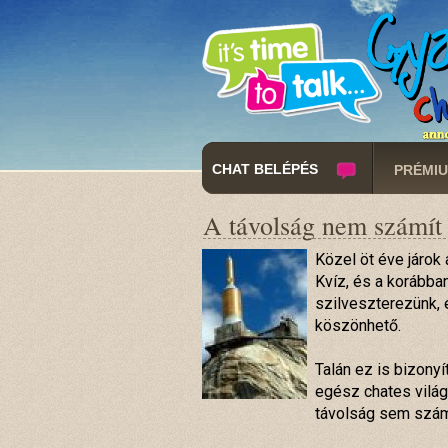
CHAT BELÉPÉS
PRÉMIU
A távolság nem számít 
Közel öt éve járok
Kvíz, és a korább
szilveszterezünk, 
köszönhető.
Talán ez is bizony
egész chates világ
távolság sem szá