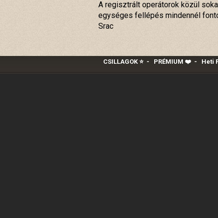
A regisztrált operátorok közül so
egységes fellépés mindennél font
Srac
CSILLAGOK ⭐
-
PRÉMIUM ❤️‍
-
Heti