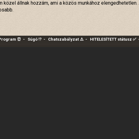
kan közel állnak hozzám, ami a közös munkához elengedhetetlen.
osabb.
 Program ⏰
-
Súgó ⁉️
-
Chatszabályzat ⚠️
-
HITELESÍTETT státusz ✅