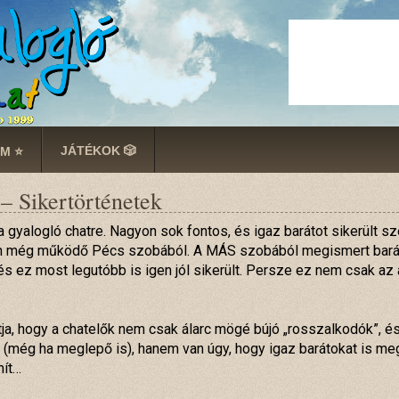
JÁTÉKOK 🎲
M ⭐
– Sikertörténetek
 a gyalogló chatre. Nagyon sok fontos, és igaz barátot sikerült
an még működő Pécs szobából. A MÁS szobából megismert bará
és ez most legutóbb is igen jól sikerült. Persze ez nem csak az
ítja, hogy a chatelők nem csak álarc mögé bújó „rosszalkodók”, 
 (még ha meglepő is), hanem van úgy, hogy igaz barátokat is me
mít…