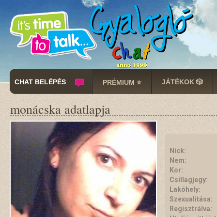
CHAT BELÉPÉS
JÁTÉKOK 🎲
PRÉMIUM ⭐
monácska adatlapja
Nick:
Nem:
Kor:
Csillagjegy:
Lakóhely:
Szexualitása:
Regisztrálva: