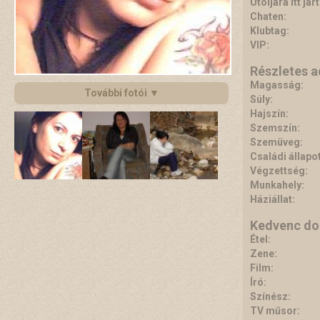
Utoljára itt járt
Chaten:
Klubtag:
VIP:
Részletes 
Magasság:
További fotói ▼
Súly:
Hajszín:
Szemszín:
Szemüveg:
Családi állapot
Végzettség:
Munkahely:
Háziállat:
Kedvenc do
Étel:
Zene:
Film:
Író:
Színész:
TV műsor: