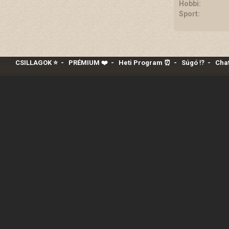
Hobbi:
Sport:
CSILLAGOK ⭐
-
PRÉMIUM ❤️‍
-
Heti Program ⏰
-
Súgó ⁉️
-
Chat