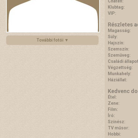
Chaten:
Klubtag:
VIP:
Részletes 
Magasság:
Súly:
További fotói ▼
Hajszín:
Szemszín:
Szemüveg:
Családi állapot
Végzettség:
Munkahely:
Háziállat:
Kedvenc do
Étel:
Zene:
Film:
Író:
Színész:
TV műsor:
Hobbi: