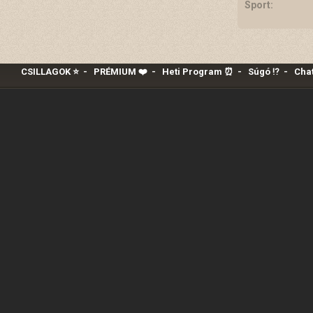
Sport:
CSILLAGOK ⭐
-
PRÉMIUM ❤️‍
-
Heti Program ⏰
-
Súgó ⁉️
-
Chat