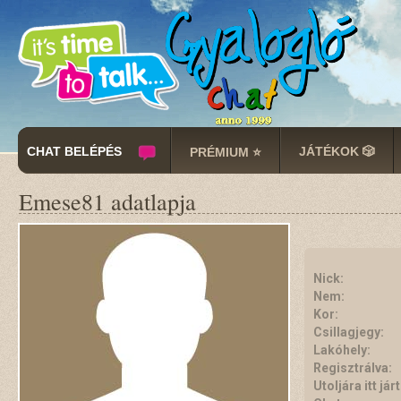
CHAT BELÉPÉS
JÁTÉKOK 🎲
PRÉMIUM ⭐
Emese81 adatlapja
Nick:
Nem:
Kor:
Csillagjegy:
Lakóhely:
Regisztrálva:
Utoljára itt járt