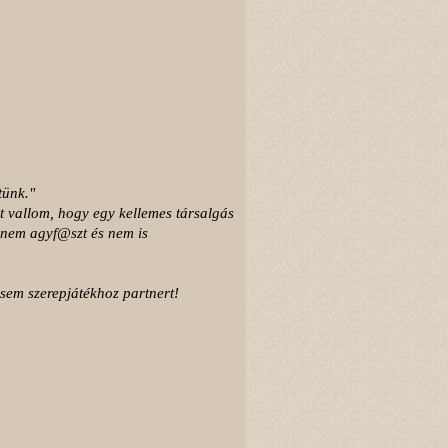
tünk."
t vallom, hogy egy kellemes társalgás
 nem agyf@szt és nem is
sem szerepjátékhoz partnert!