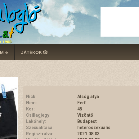
JÁTÉKOK 🎲
M ⭐
Nick:
Alsóg atya
Nem:
Férfi
Kor:
45
Csillagjegy:
Vizöntő
Lakóhely:
Budapest
Szexualitása:
heteroszexuális
Regisztrálva:
2021.08.03.