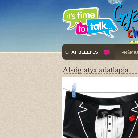
CHAT BELÉPÉS
PRÉMIU
Alsóg atya adatlapja