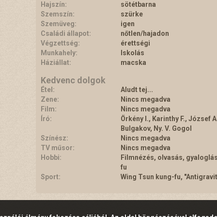
Hajszín:
sötétbarna
Szemszín:
szürke
Szemüveg:
igen
Családi állapot:
nőtlen/hajadon
Végzettség:
érettségi
Munkahely:
Iskolás
Háziállat:
macska
Kedvenc dolgok
Étel:
Aludt tej...
Zene:
Nincs megadva
Film:
Nincs megadva
Író:
Örkény I., Karinthy F., József A.
Bulgakov, Ny. V. Gogol
Színész:
Nincs megadva
TV műsor:
Nincs megadva
Hobbi:
Filmnézés, olvasás, gyaloglá
fu
Sport:
Wing Tsun kung-fu, "Antigravi