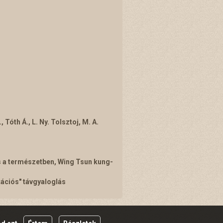
, Tóth Á., L. Ny. Tolsztoj, M. A.
s a természetben, Wing Tsun kung-
tációs" távgyaloglás