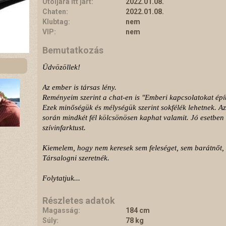
Utoljára itt járt:
2022.01.08.
Chaten:
2022.01.08.
Klubtag:
nem
VIP:
nem
Bemutatkozás
Üdvözöllek!
Az ember is társas lény.
Reményeim szerint a chat-en is "Emberi kapcsolatokat épí
Ezek minőségük és mélységük szerint sokfélék lehetnek. Az
során mindkét fél kölcsönösen kaphat valamit. Jó esetben
szívinfarktust.
Kiemelem, hogy nem keresek sem feleséget, sem barátnőt, 
Társalogni szeretnék.
Folytatjuk...
Részletes adatok
Magasság:
184 cm
Súly:
78 kg