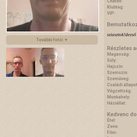
Chaten:
Klubtag:
VIP:
Bemutatko
sziasztok!dezs
További fotói ▼
Részletes 
Magasság:
Súly:
Hajszín:
Szemszín:
Szemüveg:
Családi állapot
Végzettség:
Munkahely:
Háziállat:
Kedvenc do
Étel:
Zene:
Film: