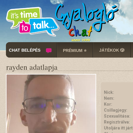
CHAT BELÉPÉS
JÁTÉKOK 🎲
PRÉMIUM ⭐
rayden adatlapja
Nick:
Nem:
Kor:
Csillagjegy:
Szexualitása:
Regisztrálva:
Utoljára itt járt