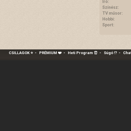
Író:
Színész:
TV műsor:
Hobbi:
Sport:
CSILLAGOK ⭐
-
PRÉMIUM ❤️‍
-
Heti Program ⏰
-
Súgó ⁉️
-
Chat