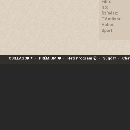
Film:
Író:
Színész:
TV műsor:
Hobbi:
Sport:
CSILLAGOK ⭐
-
PRÉMIUM ❤️‍
-
Heti Program ⏰
-
Súgó ⁉️
-
Chat