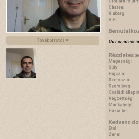
Utoljára itt járt
Chaten:
Klubtag:
VIP:
Bemutatko
További fotói ▼
Űdv mindenkine
Részletes 
Magasság:
Súly:
Hajszín:
Szemszín:
Szemüveg:
Családi állapot
Végzettség:
Munkahely:
Háziállat:
Kedvenc do
Étel:
Zene: