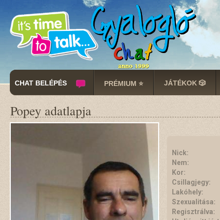
CHAT BELÉPÉS
JÁTÉKOK 🎲
PRÉMIUM ⭐
Popey adatlapja
Nick:
Nem:
Kor:
Csillagjegy:
Lakóhely:
Szexualitása:
Regisztrálva: