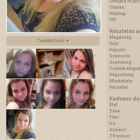
Utoljára itt járt
Chaten:
Klubtag:
VIP:
Részletes 
Magasság:
További fotói ▼
Súly:
Hajszín:
Szemszín:
Szemüveg:
Családi állapot
Végzettség:
Munkahely:
Háziállat:
Kedvenc do
Étel:
Zene:
Film:
Író:
Színész:
TV műsor: