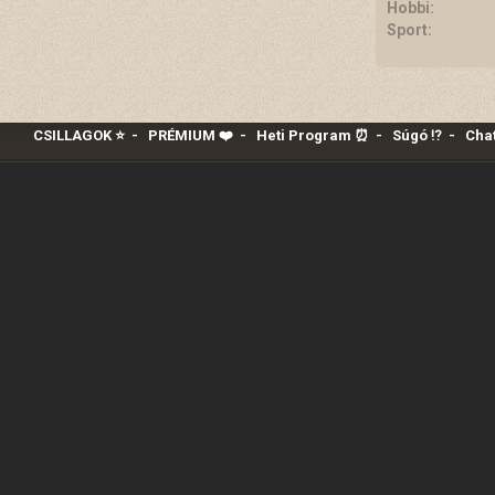
Hobbi:
Sport:
CSILLAGOK ⭐
-
PRÉMIUM ❤️‍
-
Heti Program ⏰
-
Súgó ⁉️
-
Chat