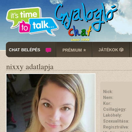
CHAT BELÉPÉS
JÁTÉKOK 🎲
PRÉMIUM ⭐
nixxy adatlapja
Nick:
Nem:
Kor:
Csillagjegy:
Lakóhely:
Szexualitása:
Regisztrálva: