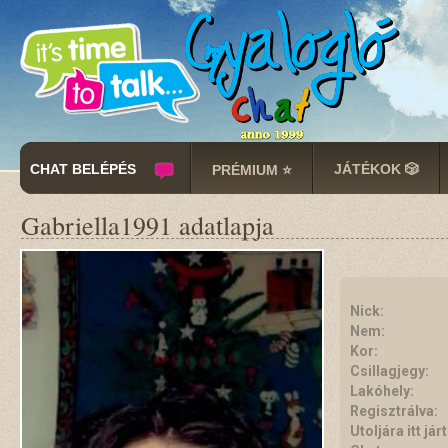
CHAT BELÉPÉS
JÁTÉKOK 🎲
PRÉMIUM ⭐
Gabriella1991 adatlapja
Nick:
Nem:
Kor:
Csillagjegy:
Lakóhely:
Regisztrálva:
Utoljára itt járt