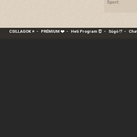
Sport:
CSILLAGOK ⭐
-
PRÉMIUM ❤️‍
-
Heti Program ⏰
-
Súgó ⁉️
-
Chat