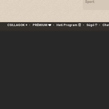
Sport:
CSILLAGOK ⭐
-
PRÉMIUM ❤️‍
-
Heti Program ⏰
-
Súgó ⁉️
-
Chat