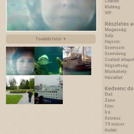
Chaten:
Klubtag:
VIP:
Részletes 
Magasság:
Súly:
További fotói ▼
Hajszín:
Szemszín:
Szemüveg:
Családi állapot
Végzettség:
Munkahely:
Háziállat:
Kedvenc do
Étel:
Zene:
Film:
Író:
Színész:
TV műsor:
Hobbi: