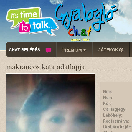
CHAT BELÉPÉS
JÁTÉKOK 🎲
PRÉMIUM ⭐
makrancos kata adatlapja
Nick:
Nem:
Kor:
Csillagjegy:
Lakóhely:
Regisztrálva:
Utoljára itt járt