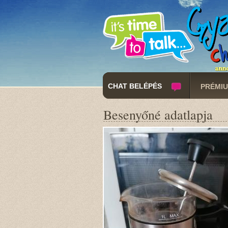
CHAT BELÉPÉS
PRÉMIU
Besenyőné adatlapja