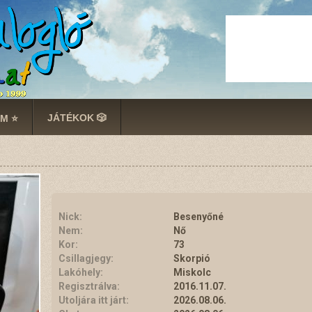
JÁTÉKOK 🎲
M ⭐
Nick:
Besenyőné
Nem:
Nő
Kor:
73
Csillagjegy:
Skorpió
Lakóhely:
Miskolc
Regisztrálva:
2016.11.07.
Utoljára itt járt:
2026.08.06.