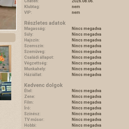
Chaten:
2026.08.06.
Klubtag:
nem
VIP:
nem
Részletes adatok
Magasság:
Nincs megadva
Súly:
Nincs megadva
Hajszín:
Nincs megadva
Szemszín:
Nincs megadva
Szemüveg:
Nincs megadva
Családi állapot:
Nincs megadva
Végzettség:
Nincs megadva
Munkahely:
Nincs megadva
Háziállat:
Nincs megadva
Kedvenc dolgok
Étel:
Nincs megadva
Zene:
Nincs megadva
Film:
Nincs megadva
Író:
Nincs megadva
Színész:
Nincs megadva
TV műsor:
Nincs megadva
Hobbi:
Nincs megadva