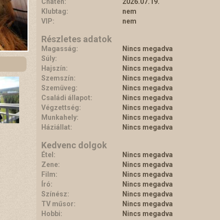
Chaten:
2026.07.19.
Klubtag:
nem
VIP:
nem
Részletes adatok
Magasság:
Nincs megadva
Súly:
Nincs megadva
Hajszín:
Nincs megadva
Szemszín:
Nincs megadva
Szemüveg:
Nincs megadva
Családi állapot:
Nincs megadva
Végzettség:
Nincs megadva
Munkahely:
Nincs megadva
Háziállat:
Nincs megadva
Kedvenc dolgok
Étel:
Nincs megadva
Zene:
Nincs megadva
Film:
Nincs megadva
Író:
Nincs megadva
Színész:
Nincs megadva
TV műsor:
Nincs megadva
Hobbi:
Nincs megadva