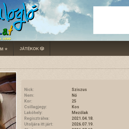
JÁTÉKOK 🎲
M ⭐
Nick:
Sziszus
Nem:
Nő
Kor:
25
Csillagjegy:
Kos
Lakóhely:
Mezőlak
Regisztrálva:
2021.04.18.
Utoljára itt járt:
2026.07.19.