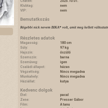
Chaten:
2025.10.01.
Klubtag:
nem
VIP:
nem
Bemutatkozás
Régebbi nick nevem BIKA* volt, amit meg kellett változtatn
Részletes adatok
Magasság:
180 cm
Súly:
97 kg
Hajszín:
őszülő
Szemszín:
barna
Szemüveg:
igen
Családi állapot:
házas
Végzettség:
Nincs megadva
Munkahely:
Nincs megadva
Háziállat:
kutya
Kedvenc dolgok
Étel:
pacal
Zene:
Presser Gábor
Film:
A tanu