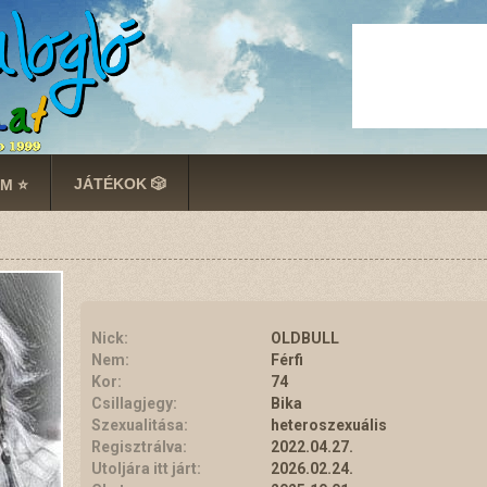
JÁTÉKOK 🎲
M ⭐
Nick:
OLDBULL
Nem:
Férfi
Kor:
74
Csillagjegy:
Bika
Szexualitása:
heteroszexuális
Regisztrálva:
2022.04.27.
Utoljára itt járt:
2026.02.24.