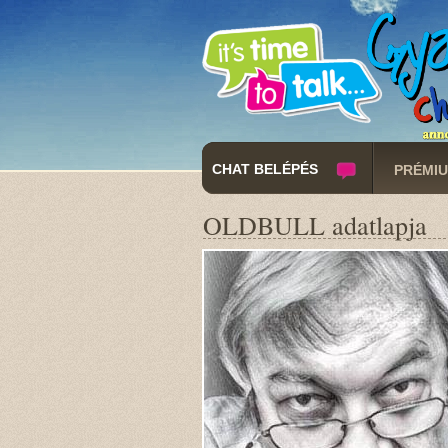
CHAT BELÉPÉS
PRÉMIU
OLDBULL adatlapja