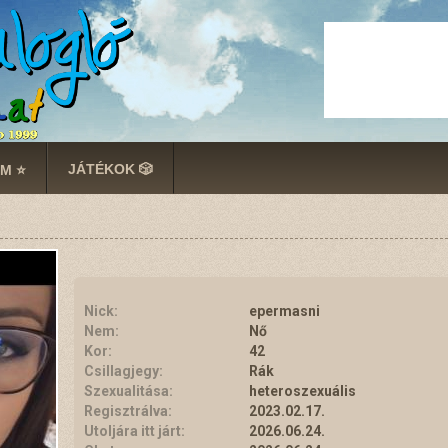
JÁTÉKOK 🎲
M ⭐
Nick:
epermasni
Nem:
Nő
Kor:
42
Csillagjegy:
Rák
Szexualitása:
heteroszexuális
Regisztrálva:
2023.02.17.
Utoljára itt járt:
2026.06.24.