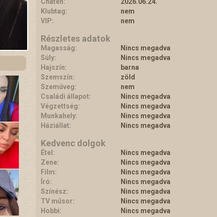
Chaten:
2026.06.24.
Klubtag:
nem
VIP:
nem
Részletes adatok
Magasság:
Nincs megadva
Súly:
Nincs megadva
Hajszín:
barna
Szemszín:
zöld
Szemüveg:
nem
Családi állapot:
Nincs megadva
Végzettség:
Nincs megadva
Munkahely:
Nincs megadva
Háziállat:
Nincs megadva
Kedvenc dolgok
Étel:
Nincs megadva
Zene:
Nincs megadva
Film:
Nincs megadva
Író:
Nincs megadva
Színész:
Nincs megadva
TV műsor:
Nincs megadva
Hobbi:
Nincs megadva