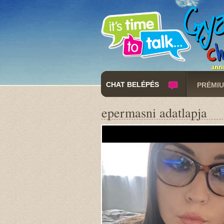
CHAT BELÉPÉS
PRÉMIU
epermasni adatlapja