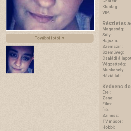
Chaten:
Klubtag:
VIP:
Részletes 
Magasság:
Súly:
További fotói ▼
Hajszín:
Szemszín:
Szemüveg:
Családi állapot
Végzettség:
Munkahely:
Háziállat:
Kedvenc do
Étel:
Zene:
Film:
Író:
Színész:
TV műsor:
Hobbi: