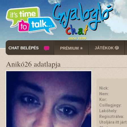
CHAT BELÉPÉS
JÁTÉKOK 🎲
PRÉMIUM ⭐
Anikó26 adatlapja
Nick:
Nem:
Kor:
Csillagjegy:
Lakóhely:
Regisztrálva:
Utoljára itt járt