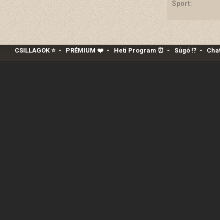
Sport:
CSILLAGOK ⭐
-
PRÉMIUM ❤️‍
-
Heti Program ⏰
-
Súgó ⁉️
-
Chat