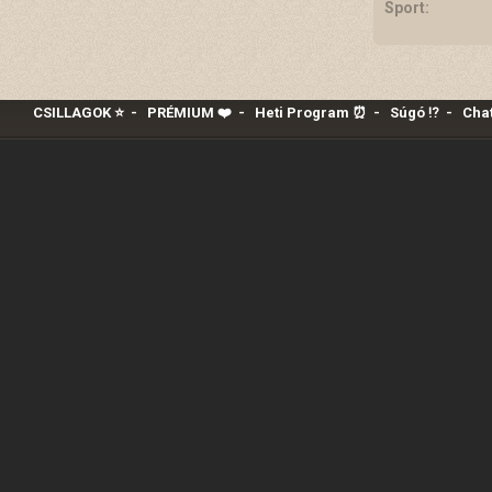
Sport:
CSILLAGOK ⭐
-
PRÉMIUM ❤️‍
-
Heti Program ⏰
-
Súgó ⁉️
-
Chat