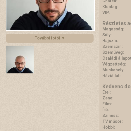
Chaten:
Klubtag:
VIP:
Részletes 
Magasság:
Súly:
További fotói ▼
Hajszín:
Szemszín:
Szemüveg:
Családi állapot
Végzettség:
Munkahely:
Háziállat:
Kedvenc do
Étel:
Zene:
Film:
Író:
Színész:
TV műsor:
Hobbi: