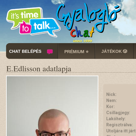
CHAT BELÉPÉS
JÁTÉKOK 🎲
PRÉMIUM ⭐
E.Edlisson adatlapja
Nick:
Nem:
Kor:
Csillagjegy:
Lakóhely:
Regisztrálva:
Utoljára itt járt