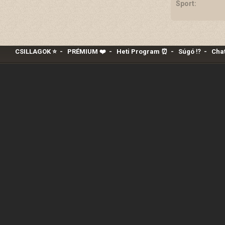
Sport:
CSILLAGOK ⭐
-
PRÉMIUM ❤️‍
-
Heti Program ⏰
-
Súgó ⁉️
-
Chat