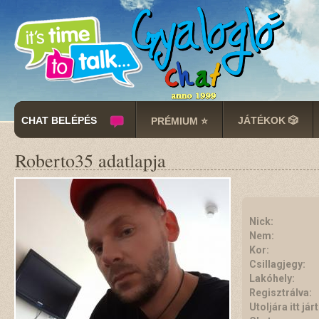
CHAT BELÉPÉS
JÁTÉKOK 🎲
PRÉMIUM ⭐
Roberto35 adatlapja
Nick:
Nem:
Kor:
Csillagjegy:
Lakóhely:
Regisztrálva:
Utoljára itt járt