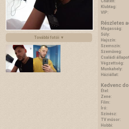
Chaten:
Klubtag:
VIP:
Részletes 
Magasság:
Súly:
További fotói ▼
Hajszín:
Szemszín:
Szemüveg:
Családi állapot
Végzettség:
Munkahely:
Háziállat:
Kedvenc do
Étel:
Zene:
Film:
Író:
Színész:
TV műsor:
Hobbi: