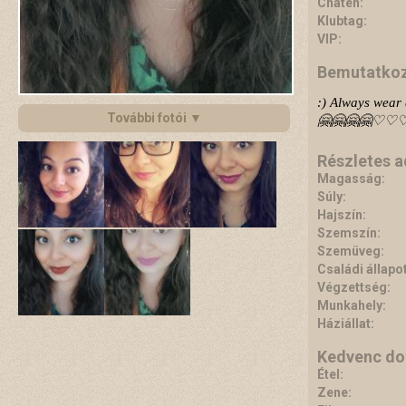
Chaten:
Klubtag:
VIP:
Bemutatko
:) Always wear 
További fotói ▼
🤗🤗🤗🤗♡
Részletes 
Magasság:
Súly:
Hajszín:
Szemszín:
Szemüveg:
Családi állapot
Végzettség:
Munkahely:
Háziállat:
Kedvenc do
Étel:
Zene: