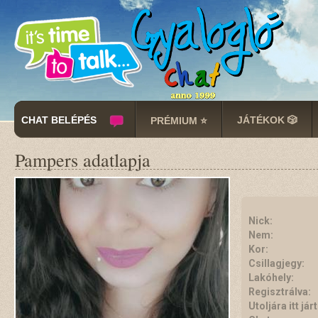
CHAT BELÉPÉS
JÁTÉKOK 🎲
PRÉMIUM ⭐
Pampers adatlapja
Nick:
Nem:
Kor:
Csillagjegy:
Lakóhely:
Regisztrálva:
Utoljára itt járt