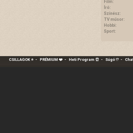
Film:
Író:
Színész:
TV műsor:
Hobbi:
Sport:
CSILLAGOK ⭐
-
PRÉMIUM ❤️‍
-
Heti Program ⏰
-
Súgó ⁉️
-
Chat