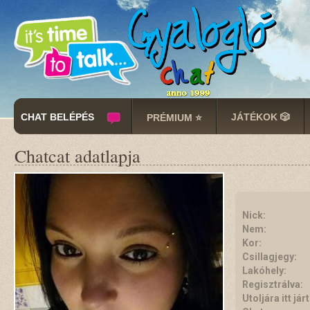
CHAT BELÉPÉS
JÁTÉKOK 🎲
PRÉMIUM ⭐
Chatcat adatlapja
Nick:
Nem:
Kor:
Csillagjegy:
Lakóhely:
Regisztrálva:
Utoljára itt járt