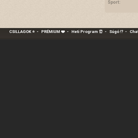
Sport:
CSILLAGOK ⭐
-
PRÉMIUM ❤️‍
-
Heti Program ⏰
-
Súgó ⁉️
-
Chat