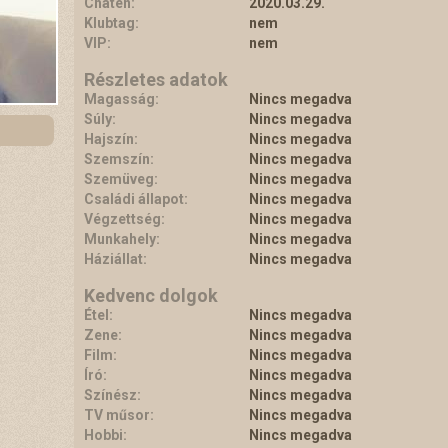
Chaten:
2020.03.29.
Klubtag:
nem
VIP:
nem
Részletes adatok
Magasság:
Nincs megadva
Súly:
Nincs megadva
Hajszín:
Nincs megadva
Szemszín:
Nincs megadva
Szemüveg:
Nincs megadva
Családi állapot:
Nincs megadva
Végzettség:
Nincs megadva
Munkahely:
Nincs megadva
Háziállat:
Nincs megadva
Kedvenc dolgok
Étel:
Nincs megadva
Zene:
Nincs megadva
Film:
Nincs megadva
Író:
Nincs megadva
Színész:
Nincs megadva
TV műsor:
Nincs megadva
Hobbi:
Nincs megadva