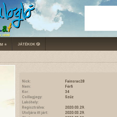
JÁTÉKOK 🎲
M ⭐
Nick:
Fainsrac28
Nem:
Férfi
Kor:
34
Csillagjegy:
Szűz
Lakóhely:
Regisztrálva:
2020.03.29.
Utoljára itt járt:
2020.03.29.