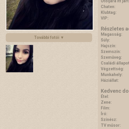
Utoljára itt járt
Chaten:
Klubtag:
VIP:
Részletes 
Magasság:
További fotói ▼
Súly:
Hajszín:
Szemszín:
Szemüveg:
Családi állapot
Végzettség:
Munkahely:
Háziállat:
Kedvenc do
Étel:
Zene:
Film:
Író:
Színész:
TV műsor: