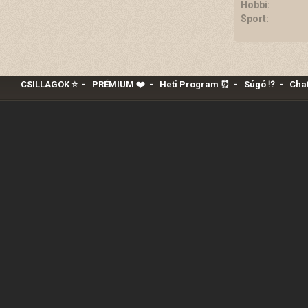
Hobbi:
Sport:
CSILLAGOK ⭐
-
PRÉMIUM ❤️‍
-
Heti Program ⏰
-
Súgó ⁉️
-
Chat