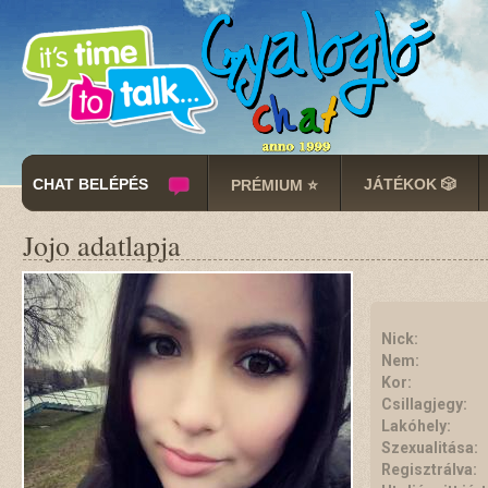
CHAT BELÉPÉS
JÁTÉKOK 🎲
PRÉMIUM ⭐
Jojo adatlapja
Nick:
Nem:
Kor:
Csillagjegy:
Lakóhely:
Szexualitása:
Regisztrálva: