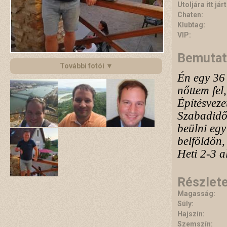
Utoljára itt járt
Chaten:
Klubtag:
VIP:
Bemutat
További fotói ▼
Én egy 36
nőttem fel,
Építésveze
Szabadidőm
beülni egy
belföldön,
Heti 2-3 a
Részlet
Magasság:
Súly:
Hajszín:
Szemszín: