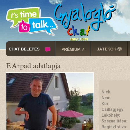
CHAT BELÉPÉS
JÁTÉKOK 🎲
PRÉMIUM ⭐
F.Arpad adatlapja
Nick:
Nem:
Kor:
Csillagjegy:
Lakóhely:
Szexualitása:
Regisztrálva: