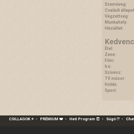
Szemüveg:
Családi állapot
Végzettség:
Munkahely:
Háziállat:
Kedvenc
Étel:
Zene:
Film:
Író:
Színész:
TV műsor:
Hobbi:
Sport:
CSILLAGOK ⭐
-
PRÉMIUM ❤️‍
-
Heti Program ⏰
-
Súgó ⁉️
-
Chat